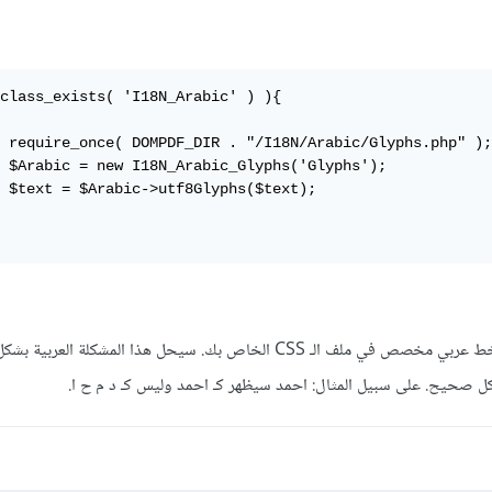
class_exists( 'I18N_Arabic' ) ){

 require_once( DOMPDF_DIR . "/I18N/Arabic/Glyphs.php" );

 $Arabic = new I18N_Arabic_Glyphs('Glyphs');

 $text = $Arabic->utf8Glyphs($text);

كما يجب عليك استخدام أي خط عربي مخصص في ملف الـ CSS الخاص بك. سيحل هذا المشكلة العربية
 صحيح. على سبيل المثال: احمد سيظهر كـ احمد وليس كـ د م ح ا.