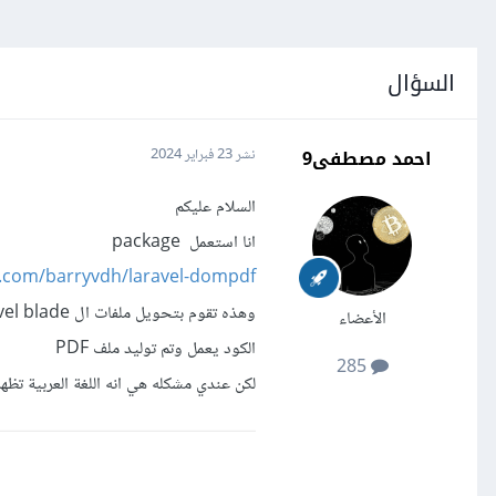
السؤال
احمد مصطفى9
نشر
23 فبراير 2024
السلام عليكم
انا استعمل package
b.com/barryvdh/laravel-dompdf
وهذه تقوم بتحويل ملفات ال laravel blade الى PDF
الأعضاء
الكود يعمل وتم توليد ملف PDF
285
لكن عندي مشكله هي انه اللغة العربية تظه