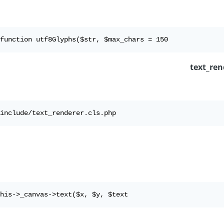
function utf8Glyphs($str, $max_chars = 150
include/text_renderer.cls.php
his->_canvas->text($x, $y, $text