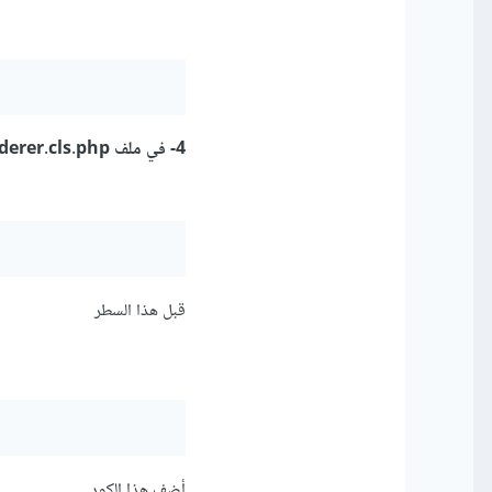
4- في ملف text_renderer.cls.php
قبل هذا السطر
أضف هذا الكود