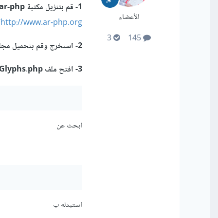
1- قم بتنزيل مكتبة ar-php لـ khaled.alshamaa من الرابط التالي
الأعضاء
http://www.ar-php.org/
3
145
2- استخرج وقم بتحميل مجلد I18N داخل مجلد dompdf
3- افتح ملف Glyphs.php في المسار التالي
ابحث عن
استبدله ب