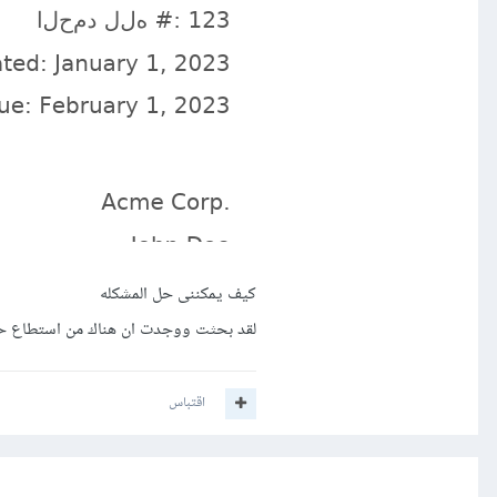
كيف يمكننى حل المشكله
لقد بحثت ووجدت ان هناك من استطاع حل ال
اقتباس