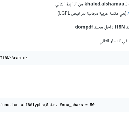
(هي مكتبة عربية مجانية بترخيص LGPL)
I18N\Arabic\
function utf8Glyphs($str, $max_chars = 50