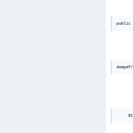
public 
dompdf/
     $t