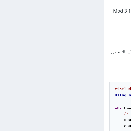
في البرمجة، خصوصاً في لغة C/C++، الـ Modulo تُعيد قيمة سالبة إذا كان أحد العددين سالبًا. مثل -10 Mod 3
ة للحصول على الباقي الإيجابي
#includ
using
n
int
 mai
// 
    cou
    cou