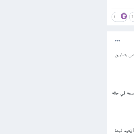
1
2
ل إفتراضي بتطبيق
عملية القسمة في حالة
في العمليات الحسابية العادية، يُعتبر الـ Modulo عملية تُعيد الباقي من القسمة العددية أي 10 Mod 3 يُعيد قيمة