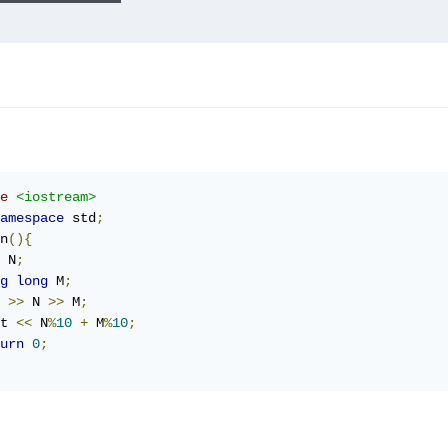
e
<iostream>
amespace
 std
;
n
(){
 N
;
g
long
 M
;
 
>>
 N 
>>
 M
;
t 
<<
 N
%
10
+
 M
%
10
;
urn
0
;