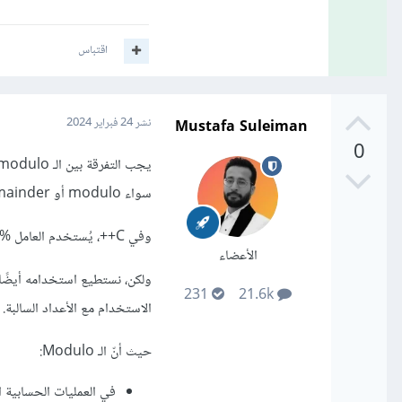
اقتباس
Mustafa Suleiman
نشر
24 فبراير 2024
0
سواء modulo أو remainder.
وفي C++، يُستخدم العامل % كعامل modulo، والذي يُعيد الباقي من القسمة عند قسمة عدد على عدد آخر.
الأعضاء
231
21.6k
الاستخدام مع الأعداد السالبة.
حيث أنّ الـ Modulo: