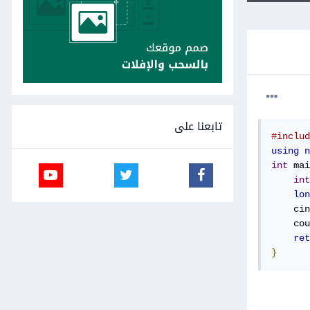
تابعنا على
#includ
using
n
int
 mai
int
lon
    cin
    cou
ret
}