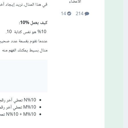
الأعضاء
في هذا المثال، نريد إيجاد آخر رقم في 12. نقوم بقسمة 12 على 10. ناتج الق
14
214
كيف يعمل %10:
%10 هو نفس كتابة 10.
عندما نقوم بقسمة عدد صحيح على 10، فإن الباقي هو آخر ر
مثال بسيط يمكنك الفهم منه
N%10 تعطي آخر رقم في N (2).
M%10 تعطي آخر رقم في M (3).
N%10 + M%10 تعطي مجموع آخر رقم هو (5).