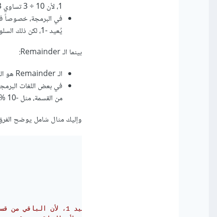
1، لأن 10 ÷ 3 تساوي 3 مع باقي 1.
يُعيد -1، لكن ذلك السلوك يختلف بين اللغات.
بينما الـ Remainder:
الـ Remainder هو الباقي الإيجابي بعد القسمة ففي الرياضيات، يكون الـ Remainder دائمًا إيجابيًا.
من القسمة، مثل -10 % 3 في Python يُعيد 2، وهو باقي القسمة الإيجابي.
وإليك مثال شامل يوضح الفرق بين الـ Modulo والـ nder
// يُعيد 1، لأن الباقي من قسمة 10 على 3 هو 1