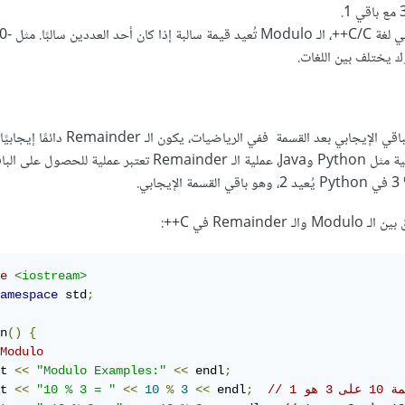
في بعض اللغات البرمجية مثل Python وJava، عملية الـ Remainder تعتبر عملي
Remai في C++:
e
<iostream>
amespace
 std
;
n
()
{
Modulo
t 
<<
"Modulo Examples:"
<<
 endl
;
t 
<<
"10 % 3 = "
<<
10
%
3
<<
 endl
;