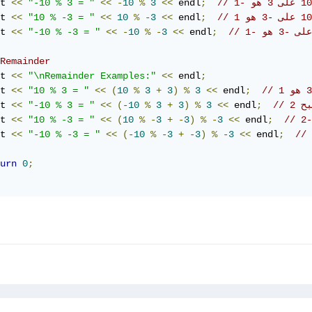
t 
<<
"-10 % 3 = "
<<
-
10
%
3
<<
 endl
;
t 
<<
"10 % -3 = "
<<
10
%
-
3
<<
 endl
;
t 
<<
"-10 % -3 = "
<<
-
10
%
-
3
<<
 endl
;
Remainder
t 
<<
"\nRemainder Examples:"
<<
 endl
;
t 
<<
"10 % 3 = "
<<
(
10
%
3
+
3
)
%
3
<<
 endl
;
t 
<<
"-10 % 3 = "
<<
(-
10
%
3
+
3
)
%
3
<<
 endl
;
t 
<<
"10 % -3 = "
<<
(
10
%
-
3
+
-
3
)
%
-
3
<<
 endl
;
t 
<<
"-10 % -3 = "
<<
(-
10
%
-
3
+
-
3
)
%
-
3
<<
 endl
;
urn
0
;