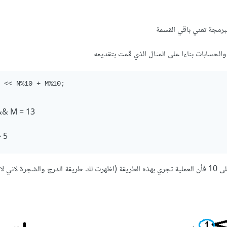
رمجة تعني باقي القسمة
الحسابات بناءا على المثال الذي قمت بتقديمه
 << N%10 + M%10;
&& M = 13
= 5
عندما نقوم ب تقسيم ال 12 على 10 فأن العملية تجري بهذه الطريقة (اظهرت لك طريقة الدرج والشجرة لاني