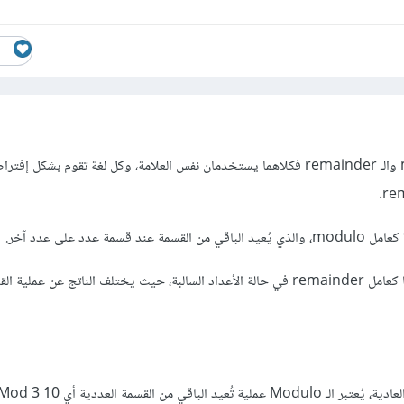
يجب التفرقة بين الـ modulo والـ remainder فكلاهما يستخدمان نفس العلامة، وكل لغة تقوم بشك
ولكن، نستطيع استخدامه أيضًا كعامل remainder في حالة الأعداد السالبة، حيث يختلف الناتج عن 