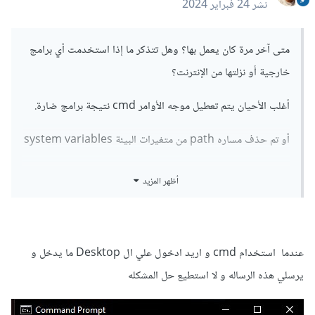
نشر
24 فبراير 2024
متى آخر مرة كان يعمل بها؟ وهل تتذكر ما إذا استخدمت أي برامج
خارجية أو نزلتها من الإنترنت؟
أغلب الأحيان يتم تعطيل موجه الأوامر cmd نتيجة برامج ضارة.
أو تم حذف مساره path من متغيرات البيئة system variables
يرجى توضيح ما رسالة الخطأ التي تظهر معك أو وصف المشكلة
أظهر المزيد
بشكل أوضح.
ويمكنك استخدام بديل موجه الأوامر وهو PowerShell
عندما استخدام cmd و اريد ادخول علي ال Desktop ما يدخل و
يرسلي هذه الرساله و لا استطيع حل المشكله