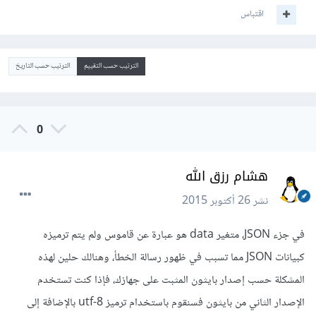
اقتباس
الترتيب حسب التقييم
الترتيب حسب التاريخ
0
هشام رزق الله
نشر
26 أكتوبر 2015
في جزء JSON، متغير data هو عبارة عن قاموس ولم يتم ترميزه
كبيانات JSON مما تسبب في ظهور رسالة الخطأ، وهنالك حلين لهذه
المشكلة حسب إصدار بايثون المثبت على جهازك، فإذا كنت تستخدم
الإصدار الثاني من بايثون فسنقوم باستخدام ترميز utf-8 بالإضافة إلى