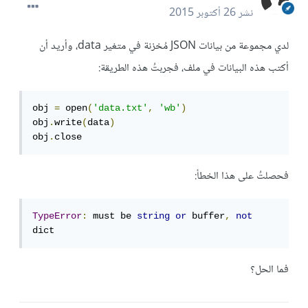
نشر
26 أكتوبر 2015
لدي مجموعة من بيانات JSON مُخزنة في متغير data، وأريد أن
أكتب هذه البيانات في ملف، فجربتُ هذه الطريقة:
obj 
=
 open
(
'data.txt'
,
'wb'
)
obj
.
write
(
data
)
obj
.
close
فحصلتُ على هذا الخطأ:
TypeError
:
 must be 
string
or
 buffer
,
not
dict
فما الحل؟