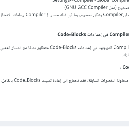
تأكد من تكوين إعدادات الCompiler بشكل صحيح، بما في ذلك مسا
تأكد من أن مسار الCompiler الموجود في إعدادات Code::Blocks متطابق تمامًا مع المسار الفعلي
ة الخطوات السابقة، فقد تحتاج إلى إعادة تثبيت Code::Blocks بالكامل.