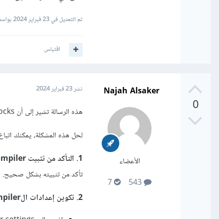
تم التعديل في
23 فبراير 2024
بواسطة Hassan19
اقتباس
Najah Alsaker
نشر
23 فبراير 2024
0
هذه الرسالة تشير إلى أن Code::Blocks لا يستطيع العثور على ال Compiler الخاص بك أو أن إعداداته غير صحيحة.
لحل هذه المشكلة، يمكنك اتباع 
1. التأكد من تثبيت Compiler:
الأعضاء
تأكد من تثبيته بشكل صحيح.
7
543
2. تكوين إعدادات الCompiler في Code::Blocks: