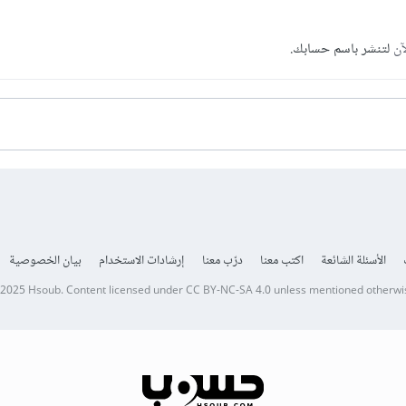
آن
لتنشر باسم حسابك.
الأسئلة الشائعة
اكتب معنا
درّب معنا
إرشادات الاستخدام
بيان الخصوصية
 2025
Hsoub
.
Content licensed under
CC BY-NC-SA 4.0
unless mentioned otherwi