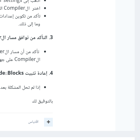
اذهب إلى Settings->Compiler>Global compiler settings
اختر الCompiler الصحيح (مثل GNU GCC Compiler).
وما إلى ذلك.
3. التأكد من توافق مسار الCompiler في إعدادات Code::Blocks:
الCompiler على جهازك.
4. إعادة تثبيت Code::Blocks :
إذا لم تحل المشكلة بعد محاول
بالتوفيق لك
اقتباس