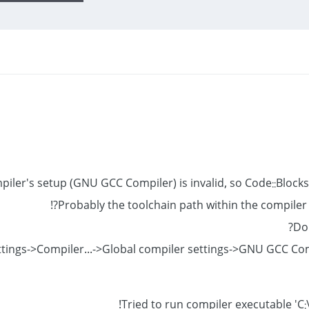
ttings->Compiler...->Global compiler settings->GNU GCC Co
Tried to run compiler executable 'C: