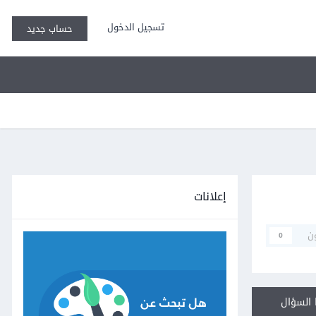
تسجيل الدخول
حساب جديد
إعلانات
ن
0
السؤال