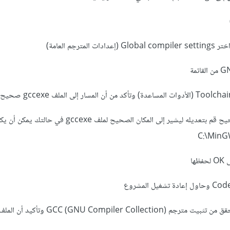
6 في حال كان المسار غير صحيح قم بتعديله ليشير إلى المكان الصحيح لملف cexe