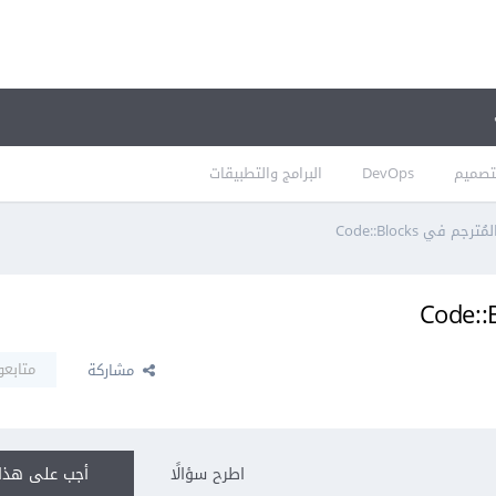
تصميم
DevOps
البرامج والتطبيقات
في Code::Blocks
متابعو
مشاركة
اطرح سؤالًا
أجب على هذا 