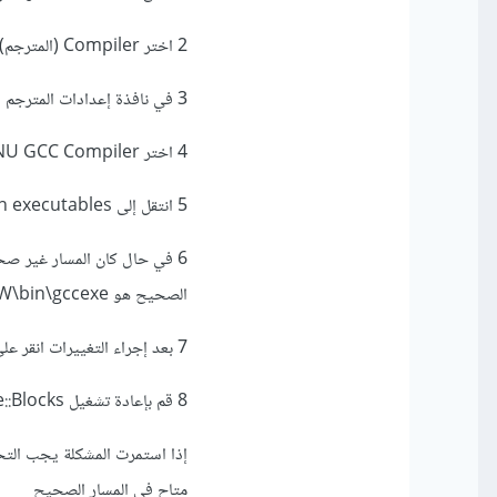
2 اختر Compiler (المترجم)
3 في نافذة إعدادات المترجم اختر Global compiler settings (إعدادات المترجم العامة)
4 اختر GNU GCC Compiler من القائمة
5 انتقل إلى Toolchain executables (الأدوات المساعدة) وتأكد من أن المسار إلى الملف gccexe صحيح
الصحيح هو C:\MinGW\bin\gccexe
7 بعد إجراء التغييرات انقر على OK لحفظها
8 قم بإعادة تشغيل Code::Blocks وحاول إعادة تشغيل المشروع
متاح في المسار الصحيح