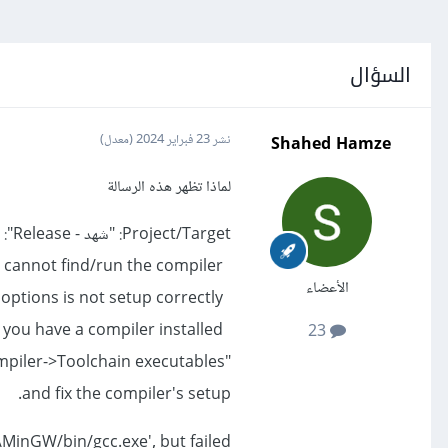
السؤال
Shahed Hamze
نشر
23 فبراير 2024
(معدل)
لماذا تظهر هذه الرسالة
Project/Target: "شهد - Release":
The compiler's setup (GNU GCC Compiler) is invalid, so Code::Blocks cannot find/run the compiler.
الأعضاء
Probably the toolchain path within the compiler options is not setup correctly?!
Do you have a compiler installed?
23
mpiler->Toolchain executables"
and fix the compiler's setup.
\MinGW/bin/gcc.exe', but failed!