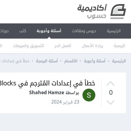
الرئيسية
دروس ومقالات
أسئلة وأجوبة
كتب
دورات
البرمجة
ريادة الأعمال
العمل الحر
التسويق والمبيعات
ال
الرئيسية
أسئلة وأجوبة
الأقسام
أسئلة البرمجة
خطأ في إعدادات المُترجم 
خطأ في إعدادات المُترجم في Code::Blocks
0
بواسطة Shahed Hamze
23 فبراير 2024