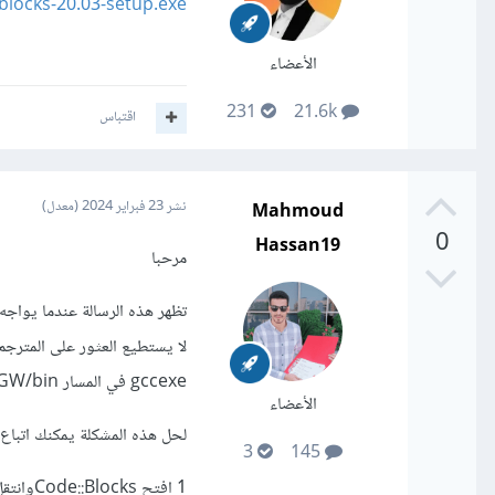
ocks-20.03-setup.exe#
الأعضاء
231
21.6k
اقتباس
Mahmoud
نشر
23 فبراير 2024
(معدل)
0
Hassan19
مرحبا
لا يستطيع العثور على المترجم
gccexe في المسار C:\MinGW/bin/'
الأعضاء
لحل هذه المشكلة يمكنك اتباع 
3
145
1 افتح Code::Blocksوانتقل إلى Settings (الإعدادات) في القائمة الرئيسية