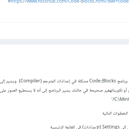
https://www.fosshub.com/Code-Blocks.html?dwl=codebl
تظهر هذه الرسالة عندما يواجه برنامج Code::Blocks مشكلة 
 أو تكويناتهغير صحيحة في حالتك يشير البرنامج إلى أنه لا يستطيع العثور على 
الخطوات التالية