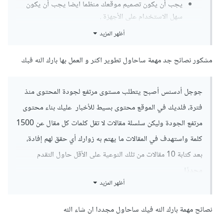
يجب أن يكون تصميم موقعك منظما ايضا يجب أن يكون
سهل الاستخدام على الأجهزة .
أضف المزيد من المعلومات والصور والفيديوهات إلى مقالاتك.
أظهر المزيد
تحسين الصفحات الأساسيةيجب أن يكون لديك صفحات
"من نحن"، "اتصل بنا"، و"سياسة الخصوصية". ستساعدك
مشكور نصائح جد مهمة ساحاول تطوير اكثر و العمل بها بارك الله فبك
هذه الصفحات في تعزيز مصداقية موقعك.
يمكنك ايضا اضافة بعض المميزات لموقعك
جوجل أدسنس أصبح يتطلب مستوى مرتفع لجودة المحتوى منذ
فترة، فلديك في الموقع محتوى بسيط للأخبار عليك بناء محتوى
أضف منتديات أو أقسام تعليقات لتشجيع التفاعل بين الزوار.
أضف أدوات مثل استطلاعات الرأي أو اختبارات المعرفة
مرتفع الجودة وليكن سلسلة مقالات لا تقل كلمات كل مقال عن 1500
كلمة واستهدف في المقالات ما يهتم به زوارك أي حقق لهم إفادة،
بعد كتابة 10 مقالات من تلك النوعية على الأقل حاول التقدم
مجددًا.
أظهر المزيد
ولو قمت بإنشاء مقالة ضخمة واحدة 3000 كلمة مثلاً تتحدث عن
موضوع بشكل شامل أو بها مواضيع تندرج تحت موضوع معين،
نصائح مهمة بارك الله فيك ساحاول مجددا ان شاء الله