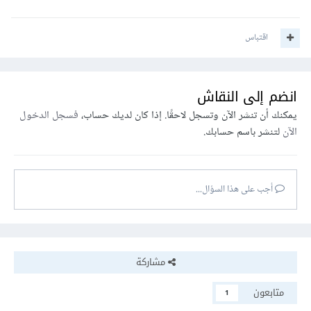
فذلك سيكون أفضل، بحيث تكون المقالة الرئيسية في موقعك وباقي
المقالات مساعدة لها.
اقتباس
أيضًا حاول الاستعانة بيوتيوب ووضع شرح بسيط بالفيديو لأمر
معين في مقالاتك ذلك سيزيد من جودة المحتوى.
انضم إلى النقاش
يمكنك أن تنشر الآن وتسجل لاحقًا. إذا كان لديك حساب،
فسجل الدخول
واهتم بالصور والوسائط الأخرى في المقالات، وقم بالربط بينهم أي
الآن
لتنشر باسم حسابك.
إنشاء روابط داخلية.
أجب على هذا السؤال...
مشاركة
متابعون
1