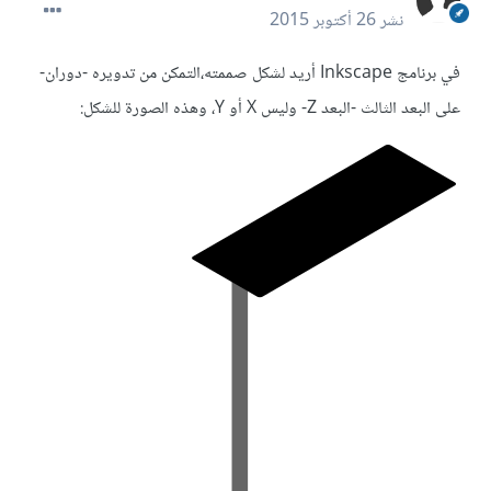
نشر
26 أكتوبر 2015
في برنامج Inkscape أريد لشكل صممته،التمكن من تدويره -دوران-
على البعد الثالث -البعد Z- وليس X أو Y، وهذه الصورة للشكل: