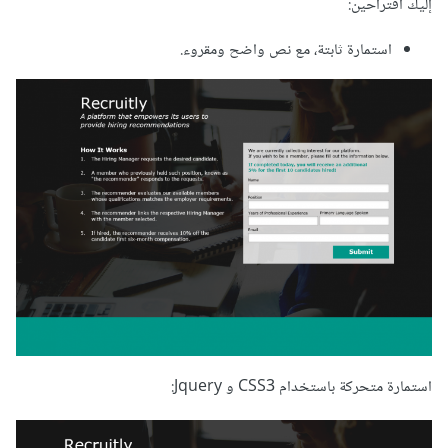
إليك اقتراحين:
استمارة ثابتة، مع نص واضح ومقروء.
استمارة متحركة باستخدام CSS3 و Jquery: