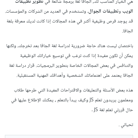
هي الخيار المناسب لك, الجافا لغة برمجة شائعة في
تطوير تطبيقات
الويب
و
تطبيقات الجوال
، وتستخدم في العديد من الشركات والمؤسسات.
قد يوجد فرص وظيفية أكثر في هذه المجالات إذا كانت لديك معرفة بلغة
الجافا.
باختصار، ليست هناك حاجة ضرورية لدراسة لغة الجافا بعد تخرجك، ولكنها
يمكن أن تكون مفيدة إذا كنت ترغب في توسيع خياراتك الوظيفية
والتنافس في بعض المجالات الخاصة بتطوير البرمجيات. قرار دراسة لغة
الجافا يعتمد على اهتماماتك الشخصية وأهدافك المهنية المستقبلية.
هذه بعض الأسئلة والتعليقات والاقتراحات المفيدة التي طرحها طلاب
ومعلمون يريدون تعلم JS وكيف يبدأ بالتعلم , يمكنك الإطلاع عليها في
حال قررتي تعلم لغة JS .
تحياتي .