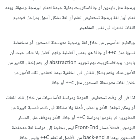
برمجة مثل بايثون أو جافاسكريبت بداية جيدة لتعلم البرمجة وسهلة، وبعد
تعلم أول لغة برمجة تستطيعي تعلم أي لغة بشكل أسهل بمراحل فجميع
اللغات تشترك في نفس المفاهيم.
وبالطبع التأسيس من خلال لغة برمجية متوسطة المستوى أو منخفضة
نسبيًا مثل c++ أو جافا هو يعطي أفضلية وفهم أفضل بلا شك، حيث أن
بايثون وجافاسكريبت بهم تجريد abstraction أي يتم إخفاء الكثير من
الأمور عنك وتتم بشكل تلقائي في الخلفية بينما تتعلمين تلك الأمور من
خلال لغات متوسطة المستوى مثل c++ أو جافا.
لذا في أي وقت تستطيعي العودة ودراسة الأساسيات من خلال تلك اللغات
أو يمكن تجاهل الأمر والمضي قُدمًا ولا مشكلة في ذلك، فنسبة كبيرة من
المطورين لم يقوموا بدراسة C++ أو جافا، الأمر يتوقف على المسار
البرمجي فمثلاً مسار Front-End ليس بحاجة إلى دراسة لغة منخفضة
المستوى بينما الـ back-end من الأفضل له تعلم C++ وليس جافا.