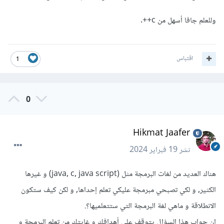
وللعلم جافا أسهل من c++.
اقتباس
1
0
Hikmat Jaafer
نشر
19 فبراير 2024
هناك العديد من لغات البرمجة مثل (java, c, java script) و غيرها
الكثير, و لكي تصبحي مبرمجة عليكي تعلم إحداها, و لكن كيف ستكون
الانطلاقة و ماهي لغة البرمجة التي ستتعلميها؟.
إن جواب هذا السؤال يتوقف على أهدافك و غايتك من تعلم البرمجة و