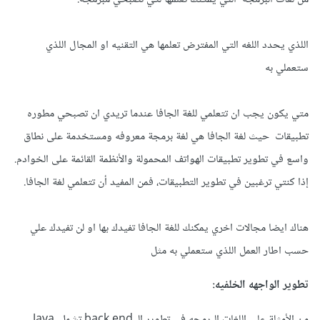
اللذي يحدد اللغه التي المفترض تعلمها هي التقنيه او المجال اللذي
ستعملي به
متي يكون يجب ان تتعلمي للغة الجافا عندما تريدي ان تصبحي مطوره
تطبيقات حيث لغة الجافا هي لغة برمجة معروفه ومستخدمة على نطاق
واسع في تطوير تطبيقات الهواتف المحمولة والأنظمة القائمة على الخوادم.
إذا كنتي ترغبين في تطوير التطبيقات، فمن المفيد أن تتعلمي لغة الجافا.
هناك ايضا مجالات اخري يمكنك للغة الجافا تفيدك بها او لن تفيدك علي
حسب اطار العمل اللذي ستعملي به مثل
تطوير الواجهه الخلفيه:
من الأمثلة على اللغات البرمجه في تطوير الـ back end تشمل Java،