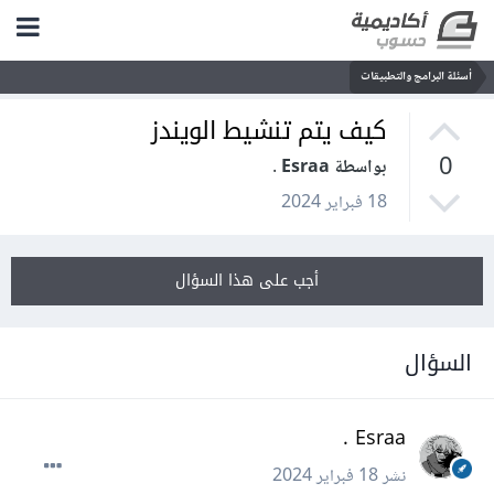
أسئلة البرامج والتطبيقات
كيف يتم تنشيط الويندز
0
بواسطة Esraa .
18 فبراير 2024
أجب على هذا السؤال
السؤال
Esraa .
نشر
18 فبراير 2024