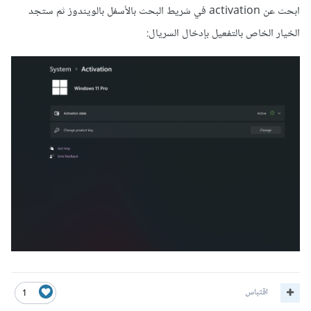
ابحث عن activation في شريط البحث بالأسفل بالويندوز ثم ستجد
الخيار الخاص بالتفعيل بإدخال السريال:
اقتباس
1