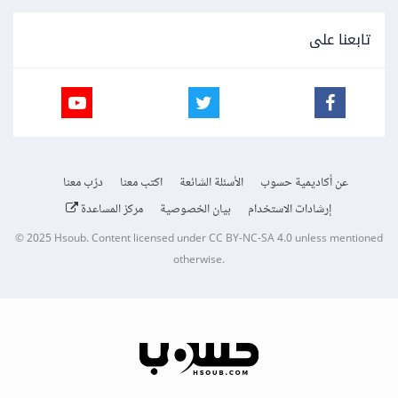
تابعنا على
عن أكاديمية حسوب
الأسئلة الشائعة
اكتب معنا
درّب معنا
إرشادات الاستخدام
بيان الخصوصية
مركز المساعدة
© 2025
Hsoub
.
Content licensed under
CC BY-NC-SA 4.0
unless mentioned
otherwise.