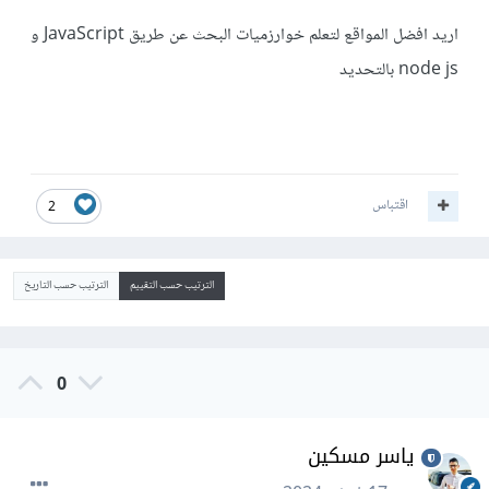
اريد افضل المواقع لتعلم خوارزميات البحث عن طريق JavaScript و
node js بالتحديد
اقتباس
2
الترتيب حسب التقييم
الترتيب حسب التاريخ
0
ياسر مسكين