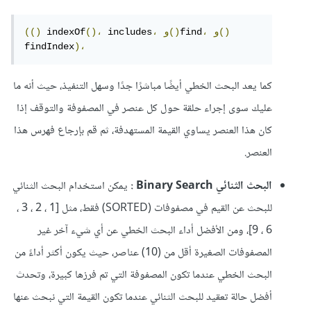
و()
،
find
و()
،
 includes
()،
 indexOf
(()
findIndex
)،
كما يعد البحث الخطي أيضًا مباشرًا جدًا وسهل التنفيذ، حيث أنه ما
عليك سوى إجراء حلقة حول كل عنصر في المصفوفة والتوقف إذا
كان هذا العنصر يساوي القيمة المستهدفة، ثم قم بإرجاع فهرس هذا
العنصر.
البحث الثنائي Binary Search
:
يمكن استخدام البحث الثنائي
للبحث عن القيم في مصفوفات (SORTED) فقط، مثل [1 ، 2 ، 3 ،
6 ، 9]، ومن الأفضل أداء البحث الخطي عن أي شيء آخر غير
المصفوفات الصغيرة أقل من (10) عناصر، حيث يكون أكثر أداءً من
البحث الخطي عندما تكون المصفوفة التي تم فرزها كبيرة، وتحدث
أفضل حالة تعقيد للبحث الثنائي عندما تكون القيمة التي نبحث عنها