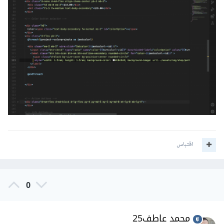
</div>
</div>
مع التأكد من أن كود JavaScript الخاص بك الذي يحاول تكبير
الصور يعمل بشكل صحيح مع Livewire، فربما تحتاج إلى تعديل
الكود لاستهداف العناصر الصحيحة بعد تحديث المكونات، أو التفكير
في استخدام مكتبة أخرى مثل photoswipe أو swiper.
اقتباس
0
محمد عاطف25