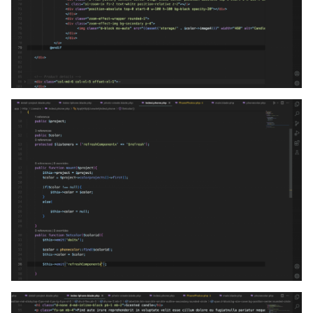
إعادة تحميل المكون وتحديث Lightgallery.
أيضًا أضف الخاصية livewire:key إلى العناصر التي يتم تحديثها
ديناميكيًا (مثل معرض Lightgallery). سيضمن ذلك إعادة تقديم
العنصر بشكل صحيح عند تغير البيانات.
<div
x-data
=
"{ selectedColor: 'black' }"
>
<button
 @
click
=
"selectedColor = 
</button>
أسود
>
'black'"
<button
 @
click
=
"selectedColor = 
</button>
أبيض
>
'white'"
<div
x-show
=
"selectedColor === 'black'"
livewire:key
=
"black-images"
>
</div>
<div
x-show
=
"selectedColor === 'white'"
livewire:key
=
"white-images"
>