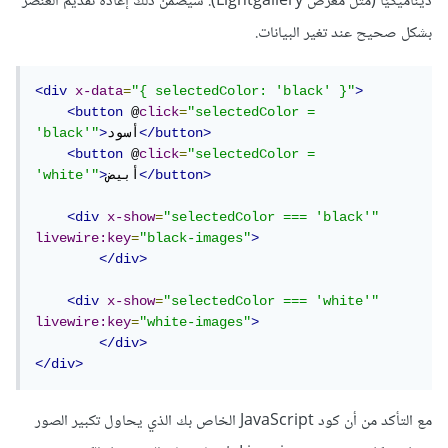
ديناميكيًا (مثل معرض Lightgallery). سيضمن ذلك إعادة تقديم العنصر
بشكل صحيح عند تغير البيانات.
<div
x-data
=
"{ selectedColor: 'black' }"
>
<button
 @
click
=
"selectedColor = 
</button>
أسود
>
'black'"
<button
 @
click
=
"selectedColor = 
</button>
أبيض
>
'white'"
<div
x-show
=
"selectedColor === 'black'"
livewire:key
=
"black-images"
>
</div>
<div
x-show
=
"selectedColor === 'white'"
livewire:key
=
"white-images"
>
</div>
</div>
مع التأكد من أن كود JavaScript الخاص بك الذي يحاول تكبير الصور