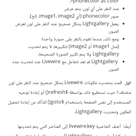
>phonecolor as color.
عند النقر على أي لون، يتم عرض
صور phonecolor (أي image1، image2، إلخ).
يعمل Lightgallery بشكل صحيح عند النقر على لون لعرض
الصور.
ومع ذلك، عندما تقوم بالنقر على صورة واحدة
(مثل image1 أو image2) لتكبيرها، لا يتم تحديث
Lightgallery ولا يتم تكبير الصورة الصحيحة.
Lightgallery لم تعد تتفاعل مع Livewire عند تحديث عدد
الصور.
فهل قمت بتحديث مكونات Livewire بشكل صحيح عند النقر على لون
مختلف؟ حيث تستطيع ذلك بواسطة $refresh() أو إعادة توجيه
المستخدم إلى نفس الصفحة باستخدام $goto() للتأكد من إعادة تحميل
المكون وتحديث Lightgallery.
أيضًا أضف الخاصية livewire:key إلى العناصر التي يتم تحديثها