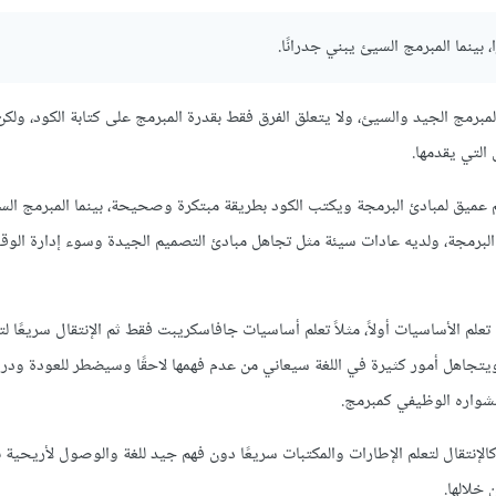
 بينما المبرمج السيئ يبني جدرانًا.
لمبرمج الجيد والسيئ، ولا يتعلق الفرق فقط بقدرة المبرمج على كتابة الكود، ولكن 
 التي يقدمها.
 عميق لمبادئ البرمجة ويكتب الكود بطريقة مبتكرة وصحيحة، بينما المبرمج الس
 البرمجة، ولديه عادات سيئة مثل تجاهل مبادئ التصميم الجيدة وسوء إدارة الو
تعلم الأساسيات أولاً، مثلاً تعلم أساسيات جافاسكريبت فقط ثم الإنتقال سريعًا لت
ية على اللغة مثل React، ويتجاهل أمور كثيرة في اللغة سيعاني من عدم فهمها لاحقًا وسيضطر للعودة و
 مشواره الوظيفي كمبرمج.
 كالإنتقال لتعلم الإطارات والمكتبات سريعًا دون فهم جيد للغة والوصول لأريحية ب
خلالها.