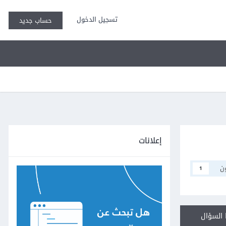
تسجيل الدخول
حساب جديد
إعلانات
ن
1
السؤال