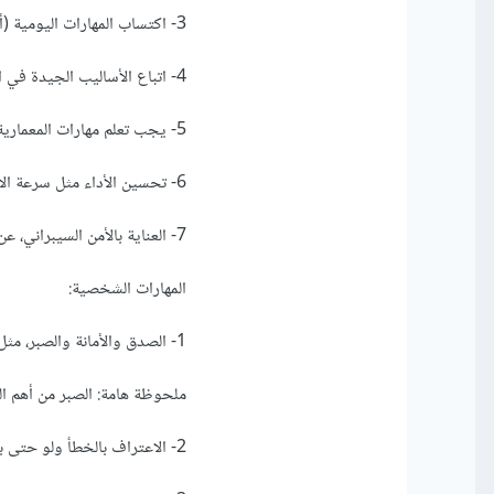
3- اكتساب المهارات اليومية (أي يجب أن يستزيد يوميًا ويتابع المستجدات).
4- اتباع الأساليب الجيدة في التكويد مثل تسمية المتغيرات على سبيل المثال.
5- يجب تعلم مهارات المعمارية Architecture والأنماط التصميمية البرمجية Design pattern
6- تحسين الأداء مثل سرعة الاستجابة، تفريغ الذاكرة، إفلات الملفات بعد حفظها.
7- العناية بالأمن السيبراني، عن طريق إغلاق المنافذ المفتوحة بعد استخدامها، وكذلك إغلاق الاتصال مع الخادم.
المهارات الشخصية:
1- الصدق والأمانة والصبر، مثل عدم استغلال العميل ماديًا او استغلال بياناته.
ملحوظة هامة: الصبر من أهم ا
2- الاعتراف بالخطأ ولو حتى بالتورية.