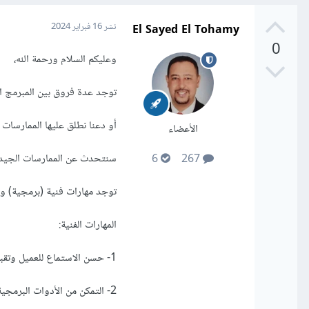
El Sayed El Tohamy
نشر
16 فبراير 2024
0
وعليكم السلام ورحمة الله،
توجد عدة فروق بين المبرمج ا
أو دعنا نطلق عليها الممارسات السيئة Bad practices والممارسات الجيدة
الأعضاء
سنتحدث عن الممارسات الجيدة،
6
267
توجد مهارات فنية (برمجية) 
المهارات الفنية:
1- حسن الاستماع للعميل وتقبل طلباته.
2- التمكن من الأدوات البرمجية.