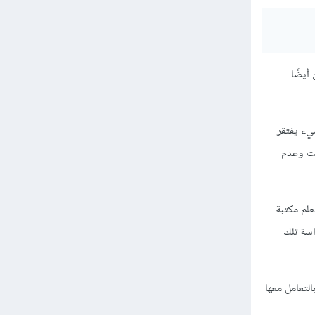
أيضًا
يء يفتقر
قت وعدم
علم مكتبة
دراسة تلك
التعامل معها