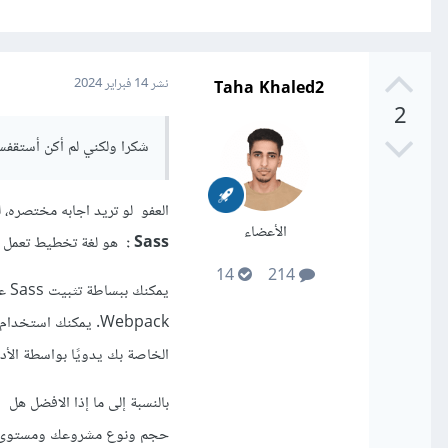
Taha Khaled2
نشر
14 فبراير 2024
2
شكرا ولكني لم أكن أستقفسر
العفو لو تريد اجابه مختصره، ليس من الضروري استخ
الأعضاء
Sass
:
هو لغة تخطيط تعمل ب
14
214
الخاصة بك يدويًا بواسطة الأدوات المناسب
حجم ونوع مشروعك ومستوى تفضي