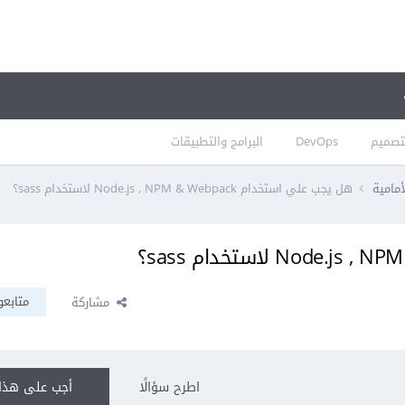
تصميم
DevOps
البرامج والتطبيقات
أمامية
هل يجب علي استخدام Node.js , NPM & Webpack لاستخدام sass؟
متابعو
مشاركة
اطرح سؤالًا
أجب على هذا 