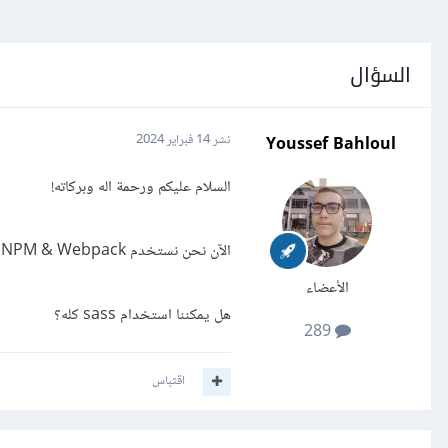
السؤال
Youssef Bahloul
نشر
14 فبراير 2024
السلام عليكم ورحمة اله وبركاته!
الآن نحن نستخدم Node.js ,NPM & Webpack لكي نستخدم لغة sass.
الأعضاء
هل يمكننا استخدام sass كله؟
289
اقتباس