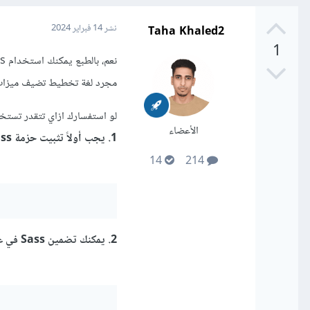
Taha Khaled2
نشر
14 فبراير 2024
1
مجرد لغة تخطيط تضيف ميزات إضافية وقواعد أك
لو استفسارك ازاي تتقدر تستخدم sass في مشروعك فعليك اتباع الخط
الأعضاء
1. يجب أولاً تثبيت حزمة Sass باستخدام npm عن طريق الامر التالي
14
214
2. يمكنك تضمين Sass في عملية تجميع Webpack باستخدام sass-loader. يمكنك تثبيته عن طريق الامر التالي :