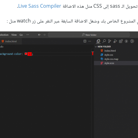
.
Live Sass Compiler
: