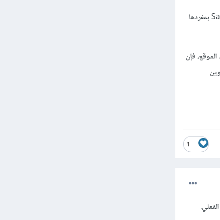
إذا كنت تعمل على مشروع صغير أو متوسط الحجم وترغب في بساطة التكوين والاستخدام، فإن استخدام Sass بمفردها
الموقع، فإن
لتكوين
1