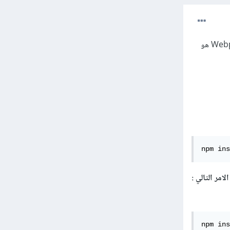
نعم، بالطبع يمكنك استخدام Sass بالكامل في تطوير مشاريعك باستخدام Node.js و NPM و Webpack. Sass هو
npm ins
npm ins