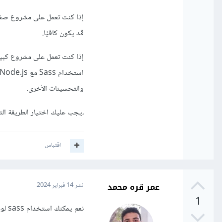
قد يكون كافيًا.
إذا كنت تعمل على مشروع كبير 
والتحسينات الأخرى.
،يجب عليك اختيار الطريقة ا
اقتباس
عمر قره محمد
نشر
14 فبراير 2024
1
نعم يمكنك استخدام sass لوحده ولكن يجب عليك ان تستخدم في هذه الحالة sass compiler في الوقت الفعلي.