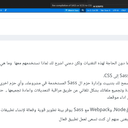
م باعادة وتجميع ملفاتك بشكل تلقائي عن طريق مراقبة التعديلات واعادة تجميعها , ح
 اداء موقعك
بشكل عام، استخدام Node.js، NPM، وWebpack مع Sass يوفر بيئة تطوير قوية وفعالة لإن
ك بغنى عنهم ان كنت تسعى لعمل تطبيق فعال