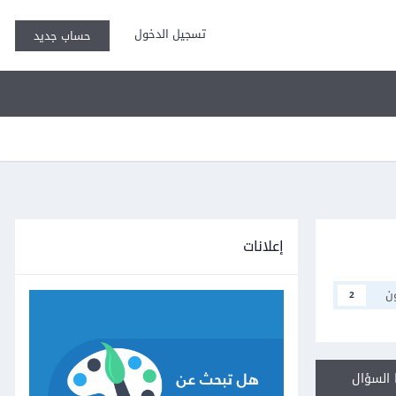
تسجيل الدخول
حساب جديد
إعلانات
ن
2
السؤال