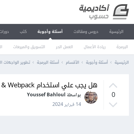
الرئيسية
دروس ومقالات
أسئلة وأجوبة
كتب
دورات
البرمجة
ريادة الأعمال
العمل الحر
التسويق والمبيعات
ال
الرئيسية
أسئلة وأجوبة
الأقسام
أسئلة البرمجة
تطوير الواجهات ال
هل يجب علي استخدام Node.js , NPM & Webpack لاستخدام sass؟
0
بواسطة Youssef Bahloul
14 فبراير 2024