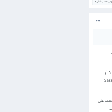
ترتيب حسب التاريخ
يمكنك ببساطة تثبيت Sass على جهازك واستخدامها مباشرة في مشاريعك دون الحاجة إلى Node.js أو NPM أو
 يمكنك استخدام Sass ببساطة عبر محرر نصوص يدعمه مثل VSCode، ومن ثم تجميع ملفات Sass
 بمفردها أو مع Node.js و NPM و Webpack، فذلك يعتمد على
.