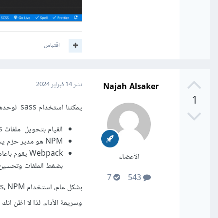
اقتباس
Najah Alsaker
نشر
14 فبراير 2024
1
يمكننا استخدام sass لوحدها دون الحاجة لهذه التقنيات ولكن دعني اشرح لك لماذا نستخدمهم معها وما هي اهميتهم
القيام بتحويل ملفات Sass إلى CSS.
NPM هو مدير حزم يسمح لك بتثبيت وإدارة حزم ال Sass المستخدمة في مشروعك، وأي حزم اخرى قد تحتاجها
Webpack يقو
الأعضاء
بضغط الملفات وتحسين
7
543
وسريعة الأداء. لذا لا اظن ان