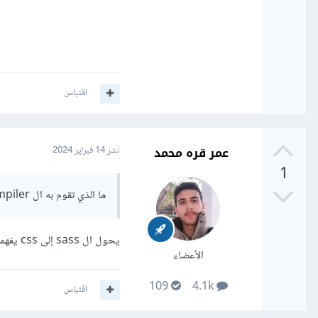
اقتباس
عمر قره محمد
نشر
14 فبراير 2024
1
ما الذي تقوم به ال sass compiler ؟
يحول ال sass إلى css يفهمه المتصفح
الأعضاء
109
4.1k
اقتباس