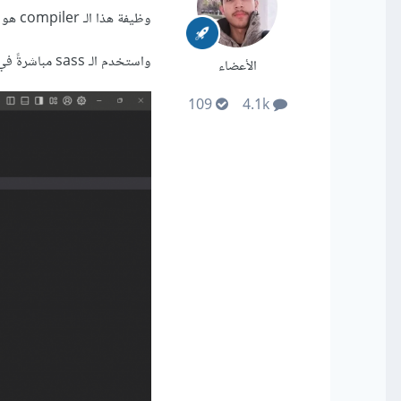
وظيفة هذا الـ compiler هو تحويل الـ sass إلى CSS مثل هذه الاضافة
واستخدم الـ sass مباشرةً في المشروع الخاص بك وشغل الاضافة السابقة عبر النقر على زر watch مثل
الأعضاء
109
4.1k