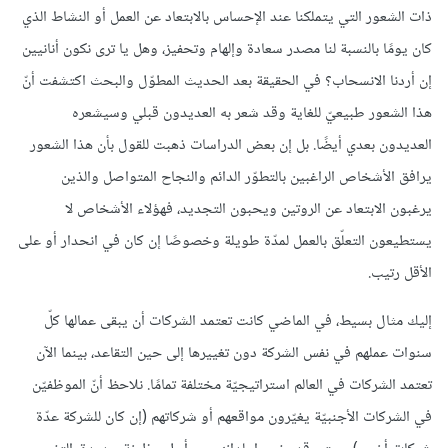
ذات الشعور التي يتملكنا عند الإحساس بالابتعاد عن العمل أو النشاط الذي
كان يومًا بالنسبة لنا مصدر سعادة وإلهام وتحفيز، وهل يا ترى نكون أنانيين
إن أردنا الانسحاب؟ في الحقيقة بعد الحديث المطوّل والبحث اكتشفت أنّ
هذا الشعور طبيعيّ للغاية وقد شعر به العديدون قبلي وسيشعره
العديدون بعدي أيضًا. بل إن بعض الدراسات ذهبت للقول بأن هذا الشعور
يرافق الأشخاص الراغبين بالتطوّر الدائم والنجاح المتواصل والذين
يرغبون الابتعاد عن الروتين ويحبون التجديد، فهؤلاء الأشخاص لا
يستطيعون التعلّق بالعمل لمدّة طويلة وخصوصًا إن كان في انحدار أو على
الأقل رتيب.
إليك مثال بسيط، في الماضي كانت تعتمد الشركات أن يبقى عمالها كلّ
سنوات عملهم في نفس الشركة دون تغييرها إلى حين التقاعد، بينما الآن
تعتمد الشركات في العالم استراتيجيّة مختلفة تمامًا. نلاحظ أنّ الموظفيّن
في الشركات الأجنبيّة يغيّرون مواقعهم أو شركاتهم (إن كان للشركة عدّة