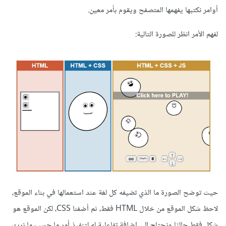
أوامر نكتبها يفهمها المتصفح ويقوم بأمر معين.
لفهم الأمر انظر للصورة التالية:
حيث توضح الصورة ما الذي تضيفه كل لغة عند استعمالها في بناء الموقع،
لاحظ شكل الموقع من خلال HTML فقط، ثم أضفنا CSS، لكن الموقع هو
شكل فقط حاليًا ونحتاج إلى إضافة تفاعلية له لتنفيذ أمر ما حسب ما نريد،