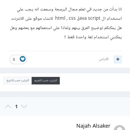
انا بدأت من جديد في تعلم مجال البرمجة وسمعت انه يجب علي
استخدام ال html , css ,java script لانشاء موقع على الانترنت
هل يمكنكم توضيح الفرق بينهم ولماذا علي استعمالهم مع بعضهم وهل
يمكنني استخدام لغة واحدة فقط ؟
اقتباس
3
الترتيب حسب التقييم
الترتيب حسب التاريخ
1
Najah Alsaker