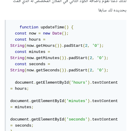
لذلك دعنا نقوم باضافة الكود التالي في المكان المخصص له الذي قمت
بحديده لك سابقا
function
 updateTime
()
{
const
 now 
=
new
Date
();
const
 hours 
=
String
(
now
.
getHours
()).
padStart
(
2
,
'0'
);
const
 minutes 
=
String
(
now
.
getMinutes
()).
padStart
(
2
,
'0'
);
const
 seconds 
=
String
(
now
.
getSeconds
()).
padStart
(
2
,
'0'
);
  document
.
getElementById
(
'hours'
).
textContent 
=
 hours
;
document
.
getElementById
(
'minutes'
).
textContent 
=
 minutes
;
document
.
getElementById
(
'seconds'
).
textContent 
=
 seconds
;