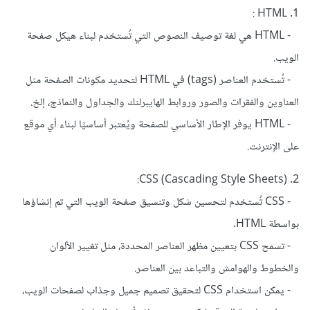
1. HTML :
- HTML هي لغة توصيف النصوص التي تُستخدم لبناء هيكل صفحة
الويب.
- تُستخدم العناصر (tags) في HTML لتحديد مكونات الصفحة مثل
العناوين والفقرات والصور وروابط الهايبرلنك والجداول والنماذج، إلخ.
- HTML يوفر الإطار الأساسي للصفحة ويُعتبر أساسيًا لبناء أي موقع
على الإنترنت.
2. CSS (Cascading Style Sheets):
- CSS تُستخدم لتحسين شكل وتنسيق صفحة الويب التي تم إنشاؤها
بواسطة HTML.
- تسمح CSS بتعيين مظهر العناصر المحددة، مثل تغيير الألوان
والخطوط والهوامش والتباعد بين العناصر.
- يمكن استخدام CSS لتحقيق تصميم جميل وجذاب لصفحات الويب،