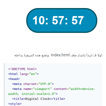
اولا ف لنبدأ بانشاء ملف index.html ونضع هذه الشيفرة بداخله
<!DOCTYPE html>
<html
lang
=
"en"
>
<head>
<meta
charset
=
"UTF-8"
>
<meta
name
=
"viewport"
content
=
"width=device-
width, initial-scale=1.0"
>
<title>
Digital Clock
</title>
<style>