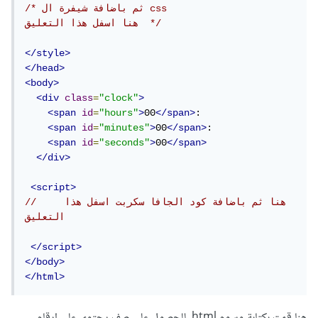
/* ثم باضافة شيفرة ال css  

هنا اسفل هذا التعليق  */
</style>
</head>
<body>
<div
class
=
"clock"
>
<span
id
=
"hours"
>
00
</span>
:

<span
id
=
"minutes"
>
00
</span>
:

<span
id
=
"seconds"
>
00
</span>
</div>
<script>
//    هنا ثم باضافة كود الجافا سكربت اسفل هذا 
التعليق 
</script>
</body>
</html>
هنا قمت بكتابة وسوم html للحصول على صف يحتوي على ارقام