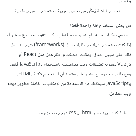
وفعالة.
- استخدام الثلاثة يُمكّن من تحقيق تجربة مستخدم أفضل وتفاعلية.
هل يمكن استخدام لغة واحدة فقط؟
- نعم، يمكنك استخدام لغة واحدة فقط إذا كنت تقوم بمشروع صغير أو
إذا كنت تستخدم أدوات وإطارات عمل (frameworks) تتيح لك فعل
ذلك. على سبيل المثال، يمكنك استخدام إطار عمل مثل React أو
Vue.js لتطوير تطبيقات ويب ديناميكية باستخدام JavaScript فقط.
ومع ذلك، عند توسيع مشروعك، ستجد أن استخدام HTML، CSS،
وJavaScript سيمكنك من الاستفادة من الإمكانيات الكاملة لتطوير موقع
ويب متكامل.
- اما اذ كنت تريد تعلم html او css فيجب تعلمهم معا