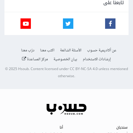
تابعنا على
عن أكاديمية حسوب
الأسئلة الشائعة
اكتب معنا
درّب معنا
إرشادات الاستخدام
بيان الخصوصية
مركز المساعدة
© 2025
Hsoub
.
Content licensed under
CC BY-NC-SA 4.0
unless mentioned
otherwise.