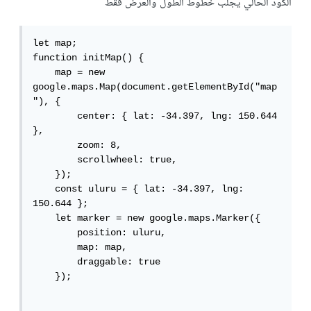
الكود الحالي يجلب خطوط الطول والعرض فقط
let map;

function initMap() {

    map = new 
google.maps.Map(document.getElementById("map
"), {

        center: { lat: -34.397, lng: 150.644 
},

        zoom: 8,

        scrollwheel: true,

    });

    const uluru = { lat: -34.397, lng: 
150.644 };

    let marker = new google.maps.Marker({

        position: uluru,

        map: map,

        draggable: true

    });
