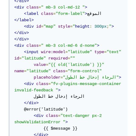
</div>
<div
class
=
" mb-3 col-md-12 "
>
الموقع 
>
"form-label"
=
class
<label
</label>
<div
id
=
"map"
style
=
"
height
:
300px
;
"
>
</div>
</div>
<div
class
=
" mb-3 col-md-6 d-none"
>
<input
wire:model
=
"latitude"
type
=
"text"
id
=
"latitude"
required
=
""
value
=
"{{ old('latitude') }}"
name
=
"latitude"
class
=
"form-control"
>
"الرجاء إدخال خط الطول"
=
placeholder
<div
class
=
"fv-plugins-message-container 
invalid-feedback "
>
        الرجاء إدخال خط الطول

</div>
    @error('latitude')

<div
class
=
"text-danger px-2 
showValidationError "
>
            {{ $message }}

</div>