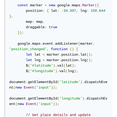
const
 marker 
=
new
 google
.
maps
.
Marker
({
        position
:
{
 lat
:
-
34.397
,
 lng
:
150.644
},
        map
:
 map
,
        draggable
:
true
});
    google
.
maps
.
event
.
addListener
(
marker
,
'position_changed'
,
function
()
{
let
 lat 
=
 marker
.
position
.
lat
();
let
 lng 
=
 marker
.
position
.
lng
();
        $
(
'#latitude'
).
val
(
lat
);
        $
(
'#longitude'
).
val
(
lng
);
document
.
getElementById
(
'latitude'
).
dispatchEve
nt
(
new
Event
(
'input'
));
document
.
getElementById
(
'longitude'
).
dispatchEv
ent
(
new
Event
(
'input'
));
// Get place details and update 