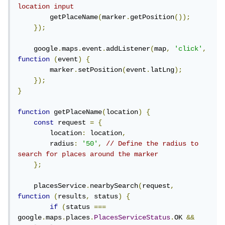
location input
        getPlaceName
(
marker
.
getPosition
());
});
    google
.
maps
.
event
.
addListener
(
map
,
'click'
,
function
(
event
)
{
        marker
.
setPosition
(
event
.
latLng
);
});
}
function
 getPlaceName
(
location
)
{
const
 request 
=
{
        location
:
 location
,
        radius
:
'50'
,
// Define the radius to 
search for places around the marker
};
    placesService
.
nearbySearch
(
request
,
function
(
results
,
 status
)
{
if
(
status 
===
google
.
maps
.
places
.
PlacesServiceStatus
.
OK 
&&