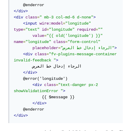
</div>
<div
class
=
" mb-3 col-md-6 d-none"
>
<input
wire:model
=
"longitude"
type
=
"text"
id
=
"longitude"
required
=
""
value
=
"{{ old('longitude') }}"
name
=
"longitude"
class
=
"form-control"
>
"الرجاء إدخال خط العرض"
=
placeholder
<div
class
=
"fv-plugins-message-container 
invalid-feedback "
>
        الرجاء إدخال خط العرض

</div>
    @error('longitude')

<div
class
=
"text-danger px-2 
showValidationError "
>
            {{ $message }}

</div>
</div>