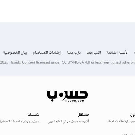
الأسئلة الشائعة
اكتب معنا
درّب معنا
إرشادات الاستخدام
بيان الخصوصية
 2025
Hsoub
.
Content licensed under
CC BY-NC-SA 4.0
unless mentioned otherwi