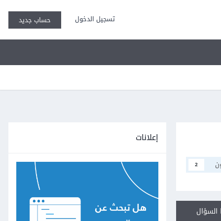
تسجيل الدخول
حساب جديد
إعلانات
ن
2
السؤال