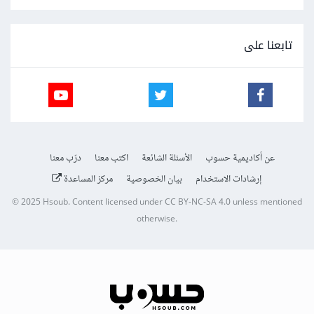
تابعنا على
عن أكاديمية حسوب
الأسئلة الشائعة
اكتب معنا
درّب معنا
إرشادات الاستخدام
بيان الخصوصية
مركز المساعدة
© 2025
Hsoub
.
Content licensed under
CC BY-NC-SA 4.0
unless mentioned
otherwise.