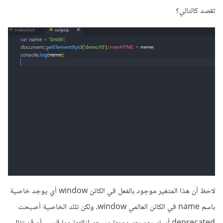
تقصد كالتالي؟
لاحظ أن هذا المتغير موجود بالفعل في الكائن window أي يوجد خاصية
باسم name في الكائن العالمي window، ولكن تلك الخاصية أصبحت