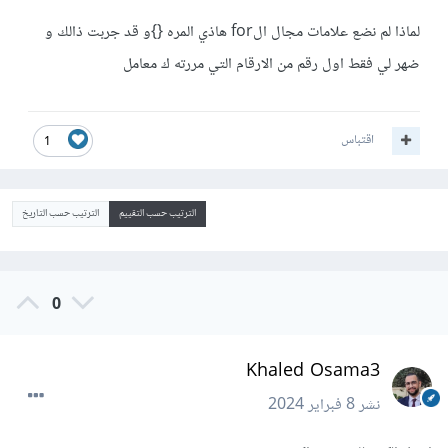
لماذا لم نضع علامات مجال الfor هاذي المره {}و قد جربت ذالك و
ضهر لي فقط اول رقم من الارقام التي مررته ك معامل
اقتباس
1
الترتيب حسب التقييم
الترتيب حسب التاريخ
0
Khaled Osama3
نشر
8 فبراير 2024