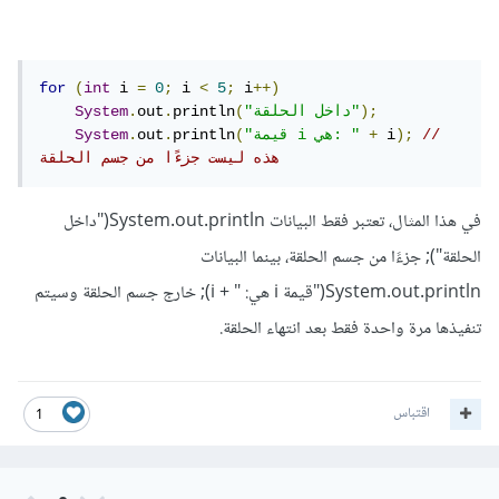
for
(
int
 i 
=
0
;
 i 
<
5
;
 i
++)
);
"داخل الحلقة"
(
println
.
out
.
System
// 
);
 i
+
"قيمة i هي: "
(
println
.
out
.
System
هذه ليست جزءًا من جسم الحلقة
في هذا المثال، تعتبر فقط البيانات System.out.println("داخل
الحلقة"); جزءًا من جسم الحلقة، بينما البيانات
System.out.println("قيمة i هي: " + i); خارج جسم الحلقة وسيتم
تنفيذها مرة واحدة فقط بعد انتهاء الحلقة.
اقتباس
1