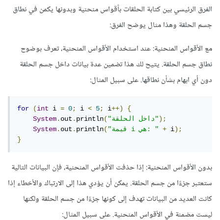
الفرق الرئيسي بين كتابة الحلقات بأقواس منحنية وبدونها يكمن في نطاق
جسم الحلقة وهذا مثال يوضح الفرق:
مع الأقواس المنحنية: عند استخدام الأقواس المنحنية، تعرف بوضوح
نطاق جسم الحلقة. يتيح لك هذا تضمين عدة بيانات داخل جسم الحلقة
دون أي ابهام بشأن نطاقها. على سبيل المثال:
for
(
int
 i 
=
0
;
 i 
<
5
;
 i
++)
{
);
"داخل الحلقة"
(
println
.
out
.
System
);
 i
+
"قيمة i هي: "
(
println
.
out
.
System
}
بدون الأقواس المنحنية: إذا حذفت الأقواس المنحنية، فإن البيانات التالية
ستعتبر جزءًا من جسم الحلقة. يمكن أن يؤدي هذا إلى الارتباك والأخطاء إذا
كانت العديد من البيانات تهدف إلى كونها جزءًا من جسم الحلقة ولكنها
ليست مضمنة في الأقواس المنحنية. على سبيل المثال: