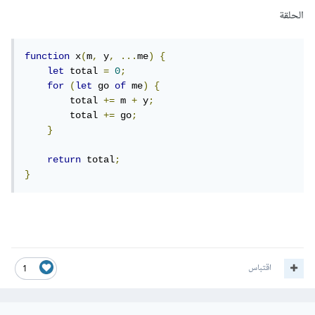
الحلقة
function
 x
(
m
,
 y
,
...
me
)
{
let
 total 
=
0
;
for
(
let
 go 
of
 me
)
{
        total 
+=
 m 
+
 y
;
        total 
+=
 go
;
}
return
 total
;
}
اقتباس
1