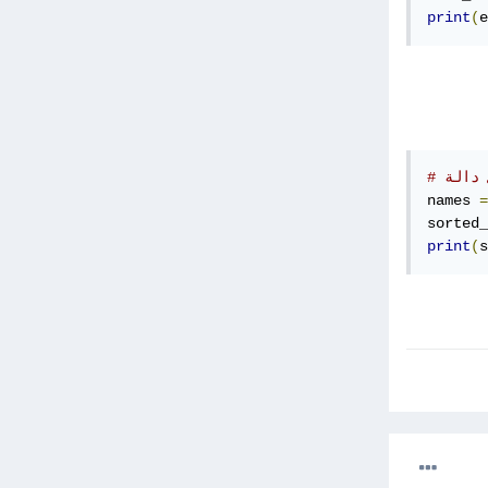
print
(
e
names 
=
sorted_
print
(
s