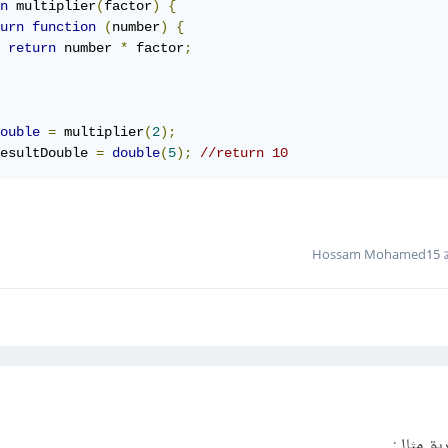
n
 multiplier
(
factor
)
{
urn
function
(
number
)
{
return
 number 
*
 factor
;
ouble
=
 multiplier
(
2
);
esultDouble 
=
double
(
5
);
//return 10
Hoss
ق مثال: