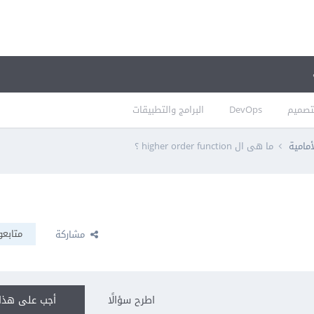
تصميم
DevOps
البرامج والتطبيقات
أمامية
ما هى ال higher order function ؟
متابعو
مشاركة
اطرح سؤالًا
أجب على هذا 