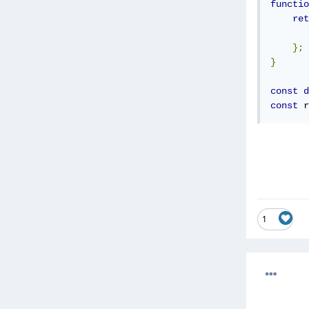
functio
ret
};
}
const
d
const
 r
1