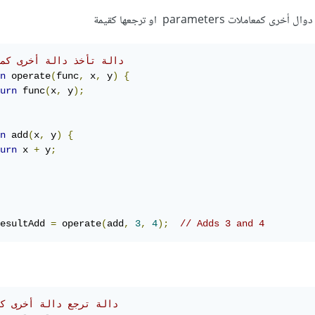
لات parameters او ترجعها كقيمة
// دالة تأخذ دالة أخرى كمعامل 
n
 operate
(
func
,
 x
,
 y
)
{
urn
 func
(
x
,
 y
);
n
 add
(
x
,
 y
)
{
urn
 x 
+
 y
;
esultAdd 
=
 operate
(
add
,
3
,
4
);
// Adds 3 and 4
// دالة ترجع دالة أخرى ك