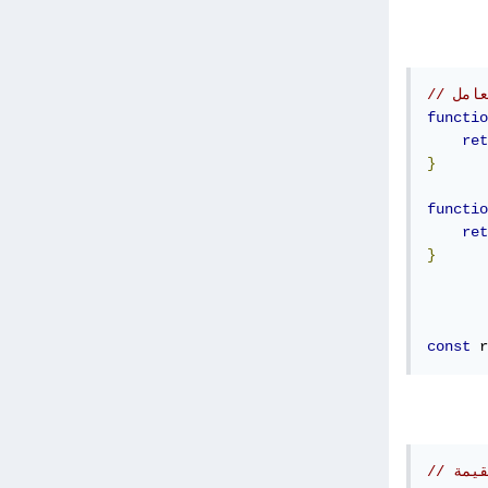
functio
ret
}
functio
ret
}
const
 r
قيمة