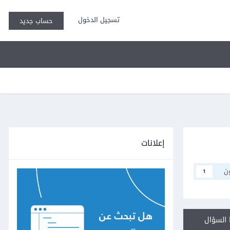
تسجيل الدخول
حساب جديد
إعلانات
ن
1
السؤال