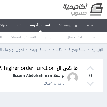
الرئيسية
دروس ومقالات
أسئلة وأجوبة
كتب
دورات
البرمجة
ريادة الأعمال
العمل الحر
التسويق والمبيعات
ال
الرئيسية
أسئلة وأجوبة
الأقسام
أسئلة البرمجة
تطوير الواجهات ال
ما هى ال higher order function ؟
0
بواسطة Essam Abdelrahman
7 فبراير 2024