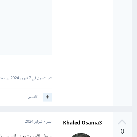
تم التعديل في
7 فبراير 2024
بواسطة am Mohamed15
اقتباس
Khaled Osama3
نشر
7 فبراير 2024
0
سوف اقوم بشرحها لك عن طري