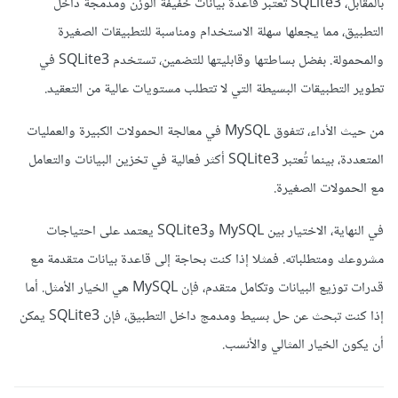
بالمقابل، SQLite3 تعتبر قاعدة بيانات خفيفة الوزن ومدمجة داخل
التطبيق، مما يجعلها سهلة الاستخدام ومناسبة للتطبيقات الصغيرة
والمحمولة. بفضل بساطتها وقابليتها للتضمين، تستخدم SQLite3 في
تطوير التطبيقات البسيطة التي لا تتطلب مستويات عالية من التعقيد.
من حيث الأداء، تتفوق MySQL في معالجة الحمولات الكبيرة والعمليات
المتعددة، بينما تُعتبر SQLite3 أكثر فعالية في تخزين البيانات والتعامل
مع الحمولات الصغيرة.
في النهاية، الاختيار بين MySQL وSQLite3 يعتمد على احتياجات
مشروعك ومتطلباته. فمثلا إذا كنت بحاجة إلى قاعدة بيانات متقدمة مع
قدرات توزيع البيانات وتكامل متقدم، فإن MySQL هي الخيار الأمثل. أما
إذا كنت تبحث عن حل بسيط ومدمج داخل التطبيق، فإن SQLite3 يمكن
أن يكون الخيار المثالي والأنسب.