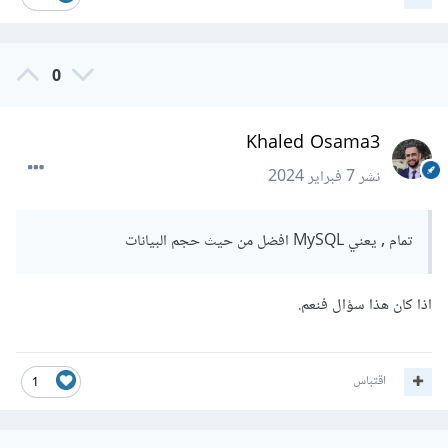
MySQL: يوفر MySQL مجموعة واسعة من الوظائف والميزات
مثل التعقيد العالي والتنمية الجماعية والتحكم في النسخ
0
الاحتياطي.
Khaled Osama3
SQLite3: تكون ميزات SQLite3 أقل قليلاً من MySQL، حيث
يركز SQLite3 على توفير وظائف أساسية لإدارة قواعد البيانات
نشر
7 فبراير 2024
بشكل بسيط وفعال.
تمام , يعني MySQL افضل من حيث حجم البيانات
اذا كان هذا سؤال فنعم.
اقتباس
1