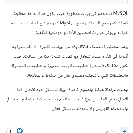
المتعددة تحت ضغط متزايد.
MySQL تستخدم في بيئات متطورة حيث يكون هناك حاجة لمعالجة
SQLite3: تكون الأداء أسرع وأبسط بشكل عام، ولكن قد تظهر بعض
كميات كبيرة من البيانات وتتيح MySQL قدرة توزيع البيانات عبر عدة
القيود في الأداء عند التعامل مع قواعد بيانات كبيرة أو العمليات
خوادم ويوفر خيارات لتحسين الأداء والتوسعية الأفقية.
المتعددة.
بينما نستطيع استخدام SQLite3 مع البيانات الكبيرة، إلا أنك ستواجه
الدعم والمجتمع:
قيودًا في الأداء عندما تتعامل مع كميات كبيرة جدًا من البيانات، حيث
تكون SQLite3 ممتازة لتطبيقات الويب الصغيرة والتطبيقات المحمولة
MySQL: يتمتع MySQL بدعم كبير ومجتمع نشط، مما يعني
والتطبيقات التي لا تتطلب مستوى عالٍ من النشاط والمعالجة.
وجود العديد من المصادر والموارد المتاحة للمستخدمين.
وعليك مراعاة هيكلة وتصميم قاعدة البيانات بشكل جيد لضمان الأداء
SQLite3: يحظى SQLite3 أيضًا بدعم واسع النطاق، ولكن قد
الأمثل بغض النظر عن نوع قاعدة البيانات، ومراجعة كيفية تنظيم الجداول
يكون أقل بعض الشيء من MySQL نظرًا لطبيعته الخفيفة
واستخدام الفهارس والاستعلامات بشكل فعال.
والموجهة نحو التطبيقات الصغيرة
.
الوظائف والقدرات:
اقتباس
1