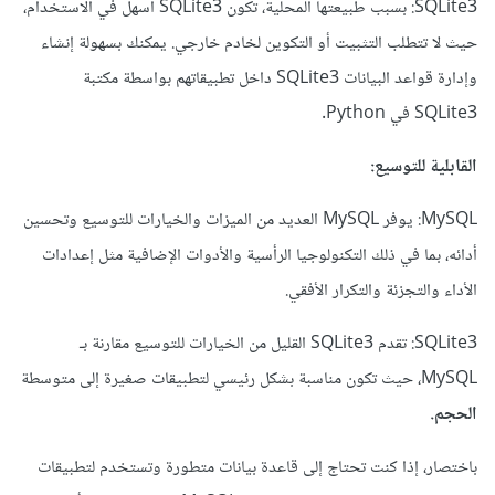
SQLite3: بسبب طبيعتها المحلية، تكون SQLite3 أسهل في الاستخدام،
حيث لا تتطلب التثبيت أو التكوين لخادم خارجي. يمكنك بسهولة إنشاء
وإدارة قواعد البيانات SQLite3 داخل تطبيقاتهم بواسطة مكتبة
SQLite3 في Python.
القابلية للتوسيع:
MySQL: يوفر MySQL العديد من الميزات والخيارات للتوسيع وتحسين
أدائه، بما في ذلك التكنولوجيا الرأسية والأدوات الإضافية مثل إعدادات
الأداء والتجزئة والتكرار الأفقي.
SQLite3: تقدم SQLite3 القليل من الخيارات للتوسيع مقارنة بـ
MySQL، حيث تكون مناسبة بشكل رئيسي لتطبيقات صغيرة إلى متوسطة
الحجم.
باختصار، إذا كنت تحتاج إلى قاعدة بيانات متطورة وتستخدم لتطبيقات