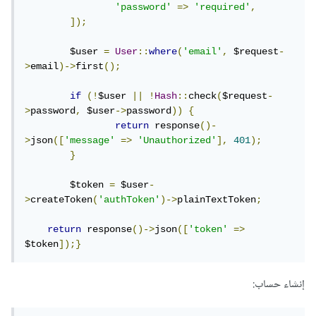
'password'
=>
'required'
,
]);
	$user 
=
User
::
where
(
'email'
,
 $request
-
>
email
)->
first
();
if
(!
$user 
||
!
Hash
::
check
(
$request
-
>
password
,
 $user
->
password
))
{
return
 response
()-
>
json
([
'message'
=>
'Unauthorized'
],
401
);
}
	$token 
=
 $user
-
>
createToken
(
'authToken'
)->
plainTextToken
;
return
 response
()->
json
([
'token'
=>
$token
]);}
إنشاء حساب: