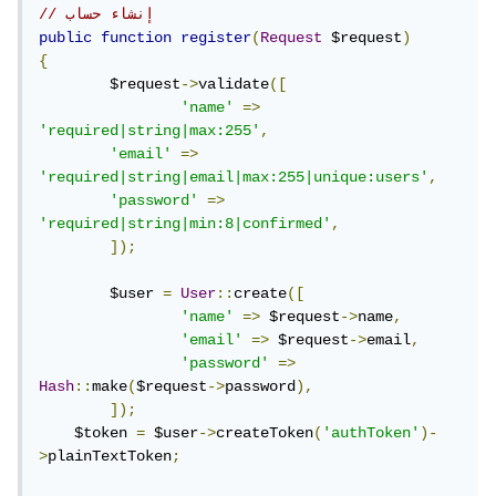
// إنشاء حساب
public
function
register
(
Request
 $request
)
{
	$request
->
validate
([
'name'
=>
'required|string|max:255'
,
'email'
=>
'required|string|email|max:255|unique:users'
,
'password'
=>
'required|string|min:8|confirmed'
,
]);
	$user 
=
User
::
create
([
'name'
=>
 $request
->
name
,
'email'
=>
 $request
->
email
,
'password'
=>
Hash
::
make
(
$request
->
password
),
]);
    $token 
=
 $user
->
createToken
(
'authToken'
)-
>
plainTextToken
;