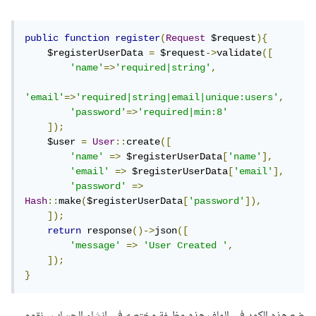
public
function
register
(
Request
 $request
){
    $registerUserData 
=
 $request
->
validate
([
'name'
=>
'required|string'
,
'email'
=>
'required|string|email|unique:users'
,
'password'
=>
'required|min:8'
]);
    $user 
=
User
::
create
([
'name'
=>
 $registerUserData
[
'name'
],
'email'
=>
 $registerUserData
[
'email'
],
'password'
=>
Hash
::
make
(
$registerUserData
[
'password'
]),
]);
return
 response
()->
json
([
'message'
=>
'User Created '
,
]);
}
ضع هذه الكود في الملف هذه وظيفة مختصه في انشاء الحساب , نقوم