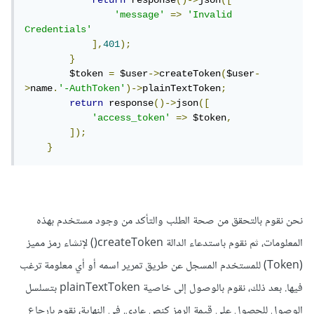
return
 response
()->
json
([
'message'
=>
'Invalid 
Credentials'
],
401
);
}
        $token 
=
 $user
->
createToken
(
$user
-
>
name
.
'-AuthToken'
)->
plainTextToken
;
return
 response
()->
json
([
'access_token'
=>
 $token
,
]);
}
نحن نقوم بالتحقق من صحة الطلب والتأكد من وجود مستخدم بهذه
المعلومات، ثم نقوم باستدعاء الدالة createToken() لإنشاء رمز مميز
(Token) للمستخدم المسجل عن طريق تمرير اسمه أو أي معلومة ترغب
فيها. بعد ذلك، نقوم بالوصول إلى خاصية plainTextToken بتسلسل
الوصول للحصول على قيمة الرمز كنص عادي. في النهاية، نقوم بإرجاع