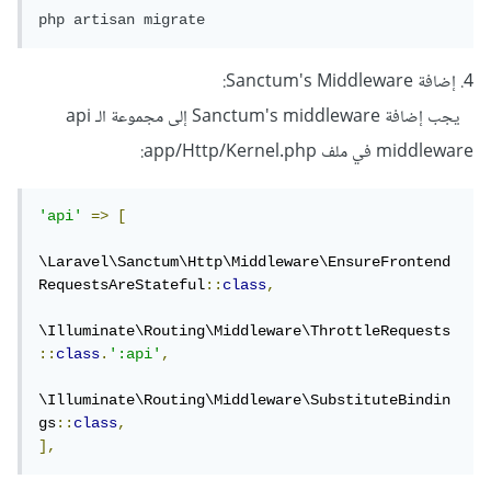
php artisan migrate
4. إضافة Sanctum's Middleware:
يجب إضافة Sanctum's middleware إلى مجموعة الـ api
middleware في ملف app/Http/Kernel.php:
'api'
=>
[
\Laravel\Sanctum\Http\Middleware\EnsureFrontend
RequestsAreStateful
::
class
,
\Illuminate\Routing\Middleware\ThrottleRequests
::
class
.
':api'
,
\Illuminate\Routing\Middleware\SubstituteBindin
gs
::
class
,
],