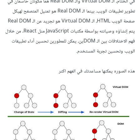
في الختام، الـ Virtual DOM والـ Real DOM هما مكونان حاسمان في
تطوير تطبيقات الويب. بينما الـ Real DOM هو تمثيل المتصفح لهيكل
صفحة الويب HTML، الـ Virtual DOM هو تجريد عن الـ Real DOM
يتم إنشاؤه وصيانته بواسطة مكتبات JavaScript مثل React. من خلال
فهم الاختلافات بين الـ DOMين، يمكن للمطورين تحسين أداء تطبيقات
الويب وتحسين تجربة المستخدم.
هذه الصوره يمكنها مساعدتك في الفهم اكثر