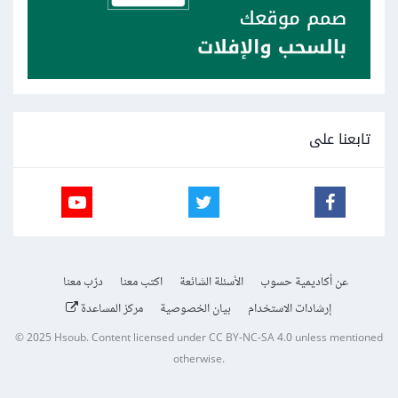
تابعنا على
عن أكاديمية حسوب
الأسئلة الشائعة
اكتب معنا
درّب معنا
إرشادات الاستخدام
بيان الخصوصية
مركز المساعدة
© 2025
Hsoub
.
Content licensed under
CC BY-NC-SA 4.0
unless mentioned
otherwise.