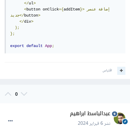
</
ul
>
}>إضافة
عنصر
addItem
={
button onClick
<
>
button
جديد</
</
div
>
);
};
export
default
App
;
اقتباس
0
عبدالباسط ابراهيم
نشر
6 فبراير 2024