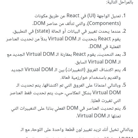
بالمراحل التالية:
تمثيل الواجهة (UI) في React عن طريق مكونات
(Components)، والتي تتألف من عناصر DOM.
عندما يحدث تغيير في البيانات أو الحالة (state) في التطبيق،
يقوم React بتحديث الـ Virtual DOM بدلاً من تحديث العناصر
الفعلية في DOM.
بعد التحديث، يقوم React بمقارنة الـ Virtual DOM الجديد مع
الـ Virtual DOM السابق.
يتم اكتشاف الفروق (التغييرات) بين الـ Virtual DOM الجديد
والقديم باستخدام خوارزمية فعالة.
وبالتالي اعتمادًا على الفروق التي تم اكتشافها، يتم تحديث الـ
Virtual DOM بشكل انعكاسي، حيث يتم تحديث فقط العناصر
التي تغيرت فعليًا.
يتم تحديث العناصر في DOM الفعلي بناءًا على التغييرات التي
تمثلها الـ Virtual DOM.
وبالتالي تخيل أنك تريد تغيير لون قطعة واحدة على اللوحة، مع الـ