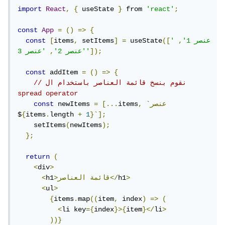
import
React
,
{
 useState 
}
 from 
'react'
;
const
App
=
()
=>
{
'عنصر 1'
,
([
 useState
=
]
 setItems
,
items
[
const
]);
'عنصر 3'
'عنصر 2'
,
const
 addItem 
=
()
=>
{
// نقوم بنسخ قائمة العناصر باستخدام ال 
spread operator
`عنصر
,
items
[...
=
 newItems 
const
$
{
items
.
length 
+
1
}`];
    setItems
(
newItems
);
};
return
(
<
div
>
>
h1
العناصر</
>قائمة
h1
<
<
ul
>
{
items
.
map
((
item
,
 index
)
=>
(
<
li key
={
index
}>{
item
}</
li
>
))}