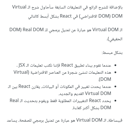
بالإضافة للشرح الرائع في التعليقات السابقة سأحاول شرح الـ Virtual
DOM (DOM الافتراضي) في React بشكل أبسط كالتالي
الـ Virtual DOM هو عبارة عن تمثيل برمجي للـ Real DOM (DOM
الحقيقي).
بشكل مبسط:
عندما نقوم ببناء تطبيق React فإننا نكتب تعليمات الـ JSX .
هذه التعليمات تنشئ شجرة من العناصر الافتراضية (Virtual
DOM).
عندما يحدث تغيير في المكونات أو البيانات، يقارن React بين الـ
Virtual DOM القديم والجديد.
يحدد React التغييرات المطلوبة فقط ويقوم بتحديث الـ Real
DOM بشكل أكثر كفاءة.
فببساطة، الـ Virtual DOM هو عبارة عن تمثيل برمجي للصفحة، يساعد