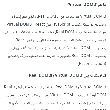
ما هو الـ Virtual DOM؟
الـ Virtual DOM هو تجريد عن الـ Real DOM، والذي يتم إنشاؤه
وصيانته بواسطة مكتبات JavaScript مثل React. الـ Virtual DOM
هو نسخة خفيفة من الـ Real DOM، مما يتيح التحديثات الأسرع والأداء
المحسن. عندما يتفاعل المستخدم مع صفحة الويب، يقوم React
بتحديث الـ Virtual DOM، ثم يقارنه مع الإصدار السابق فقط ويقوم
بتحديث الـ Real DOM بالتغييرات اللازمة. هذه العملية تعرف بالتصالح
(Reconciliation).
الاختلافات بين الـ Virtual DOM والـ Real DOM
الـ Virtual DOM والـ Real DOM يختلفان في عدة طرق. أولاً، الـ Real
DOM أبطأ بكثير من الـ Virtual DOM، حيث يتطلب كل تحديث تعيين
من المتصفح إعادة حساب تخطيط المستند بأكمله. على الجانب الآخر، الـ