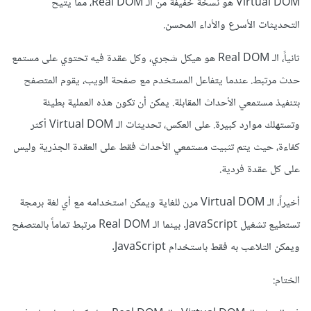
Virtual DOM هو نسخة خفيفة من الـ Real DOM، مما يتيح
التحديثات الأسرع والأداء المحسن.
ثانياً، الـ Real DOM هو هيكل شجري، وكل عقدة فيه تحتوي على مستمع
حدث مرتبط. عندما يتفاعل المستخدم مع صفحة الويب، يقوم المتصفح
بتنفيذ مستمعي الأحداث المقابلة. يمكن أن تكون هذه العملية بطيئة
وتستهلك موارد كبيرة. على العكس، تحديثات الـ Virtual DOM أكثر
كفاءة، حيث يتم تثبيت مستمعي الأحداث فقط على العقدة الجذرية وليس
على كل عقدة فردية.
أخيراً، الـ Virtual DOM مرن للغاية ويمكن استخدامه مع أي لغة برمجة
تستطيع تشغيل JavaScript. بينما الـ Real DOM مرتبط تماماً بالمتصفح
ويمكن التلاعب به فقط باستخدام JavaScript.
الختام: