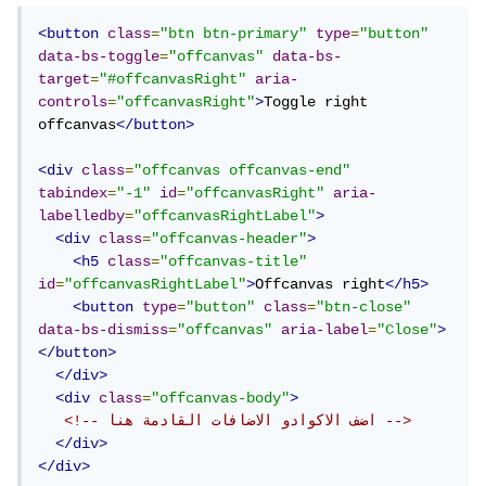
<button
class
=
"btn btn-primary"
type
=
"button"
data-bs-toggle
=
"offcanvas"
data-bs-
target
=
"#offcanvasRight"
aria-
controls
=
"offcanvasRight"
>
Toggle right 
offcanvas
</button>
<div
class
=
"offcanvas offcanvas-end"
tabindex
=
"-1"
id
=
"offcanvasRight"
aria-
labelledby
=
"offcanvasRightLabel"
>
<div
class
=
"offcanvas-header"
>
<h5
class
=
"offcanvas-title"
id
=
"offcanvasRightLabel"
>
Offcanvas right
</h5>
<button
type
=
"button"
class
=
"btn-close"
data-bs-dismiss
=
"offcanvas"
aria-label
=
"Close"
>
</button>
</div>
<div
class
=
"offcanvas-body"
>
<!-- اضف الاكوادو الاضافات القادمة هنا -->
</div>
</div>