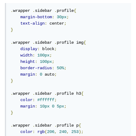
.
wrapper 
.
sidebar 
.
profile
{
margin-bottom
:
30px
;
text-align
:
 center
;
}
.
wrapper 
.
sidebar 
.
profile img
{
display
:
 block
;
width
:
100px
;
height
:
100px
;
border-radius
:
50%
;
margin
:
0
 auto
;
}
.
wrapper 
.
sidebar 
.
profile h3
{
color
:
#ffffff
;
margin
:
10px
0
5px
;
}
.
wrapper 
.
sidebar 
.
profile p
{
color
:
rgb
(
206
,
240
,
253
);