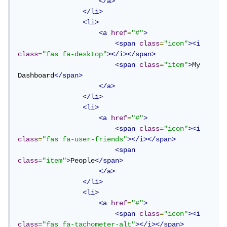
</a>
</li>
<li>
<a
href
=
"#"
>
<span
class
=
"icon"
><i
class
=
"fas fa-desktop"
></i></span>
<span
class
=
"item"
>
My 
Dashboard
</span>
</a>
</li>
<li>
<a
href
=
"#"
>
<span
class
=
"icon"
><i
class
=
"fas fa-user-friends"
></i></span>
<span
class
=
"item"
>
People
</span>
</a>
</li>
<li>
<a
href
=
"#"
>
<span
class
=
"icon"
><i
class
=
"fas fa-tachometer-alt"
></i></span>