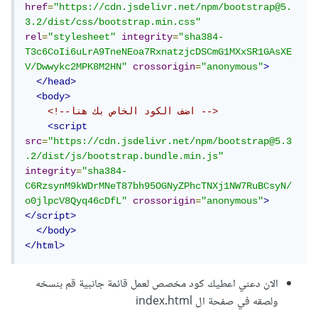
href
=
"https://cdn.jsdelivr.net/npm/bootstrap@5.
3.2/dist/css/bootstrap.min.css"
rel
=
"stylesheet"
integrity
=
"sha384-
T3c6CoIi6uLrA9TneNEoa7RxnatzjcDSCmG1MXxSR1GAsXE
V/Dwwykc2MPK8M2HN"
crossorigin
=
"anonymous"
>
</head>
<body>
<!--اضف الكود الخاص بك هنا -->
<script
src
=
"https://cdn.jsdelivr.net/npm/bootstrap@5.3
.2/dist/js/bootstrap.bundle.min.js"
integrity
=
"sha384-
C6RzsynM9kWDrMNeT87bh95OGNyZPhcTNXj1NW7RuBCsyN/
o0jlpcV8Qyq46cDfL"
crossorigin
=
"anonymous"
>
</script>
</body>
</html>
الان دعني اعطيك كود مخصص لعمل قائمة جانبية قم بنسخه
ولصقه في صفحة ال index.html