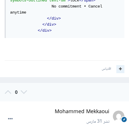
symbols-outlined text-sm"
>
lock
</span>
                  No commitment • Cancel 
anytime

</div>
</div>
</div>
اقتباس
0
Mohammed Mekkaoui
نشر
31 مارس