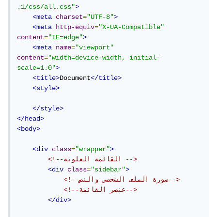
.1/css/all.css"
>
<meta
charset
=
"UTF-8"
>
<meta
http-equiv
=
"X-UA-Compatible"
content
=
"IE=edge"
>
<meta
name
=
"viewport"
content
=
"width=device-width, initial-
scale=1.0"
>
<title>
Document
</title>
<style>
</style>
</head>
<body>
<div
class
=
"wrapper"
>
<!--القائمة العلوية -->
<div
class
=
"sidebar"
>
<!--صورة الملف الشخصي والنص-->
<!--عنصر القائمة-->
</div>