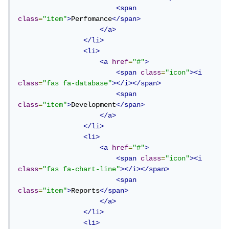
<span
class
=
"item"
>
Perfomance
</span>
</a>
</li>
<li>
<a
href
=
"#"
>
<span
class
=
"icon"
><i
class
=
"fas fa-database"
></i></span>
<span
class
=
"item"
>
Development
</span>
</a>
</li>
<li>
<a
href
=
"#"
>
<span
class
=
"icon"
><i
class
=
"fas fa-chart-line"
></i></span>
<span
class
=
"item"
>
Reports
</span>
</a>
</li>
<li>