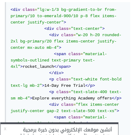
<div
class
=
"lg:w-1/3 bg-gradient-to-br from-
primary/10 to-emerald-900/10 p-8 flex items-
center justify-center"
>
<div
class
=
"text-center"
>
<div
class
=
"w-20 h-20 rounded-
2xl bg-primary/20 flex items-center justify-
center mx-auto mb-4"
>
<span
class
=
"material-
symbols-outlined text-primary text-
4xl"
>
rocket_launch
</span>
</div>
<p
class
=
"text-white font-bold 
text-lg mb-2"
>
14-Day Free Trial
</p>
<p
class
=
"text-slate-400 text-
sm mb-4"
>
Explore everything Academy offers
</p>
<div
class
=
"flex items-center 
justify-center gap-2 text-slate-500 text-xs"
>
<span
class
=
"material-
symbols-outlined text-sm"
>
lock
</span>
                  No commitment • Cancel 