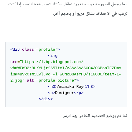
مما يجعل الصورة تبدو مستديرة تمامًا. يمكنك تغيير هذه النسبة إذا كنت
ترغب في الاحتفاظ بشكل مربع أو بحجم آخر.
<div
class
=
"profile"
>
<img
src
=
"https://1.bp.blogspot.com/-
vhmWFWO2r8U/YLjr2A57toI/AAAAAAAACO4/0GBonlEZPmA
iQW4uvkCTm5LvlJVd_-l_wCNcBGAsYHQ/s16000/team-1-
2.jpg"
alt
=
"profile_picture"
>
<h3>
Anamika Roy
</h3>
<p>
Designer
</p>
</div>
ثما قم بوضع التصميم الخاص بهذ الرمز