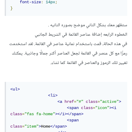
font-size
:
14px
;
}
ستظهر معك بشكل الثاني موضح بصوره الثانيه .
الخطوه الرابعه إضافة عناصر القائمة في الشريط الجانبي
في هذه الحالة، قمت باستخدام ثمانية عناصر في القائمة. لقد استخدمت
رمزًا مع كل عنصر في القائمة لجعل العناصر أكثر جمالًا وجاذبية. يمكنك
تغيير تلك الرموز والعناصر في القائمة كما تشاء.
<ul>
<li>
<a
href
=
"#"
class
=
"active"
>
<span
class
=
"icon"
><i
class
=
"fas fa-home"
></i></span>
<span
class
=
"item"
>
Home
</span>