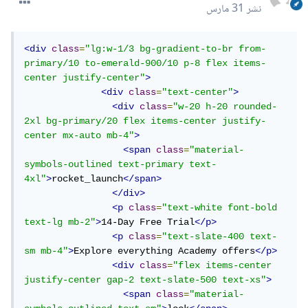
نشر
31 مارس
<div
class
=
"lg:w-1/3 bg-gradient-to-br from-
primary/10 to-emerald-900/10 p-8 flex items-
center justify-center"
>
<div
class
=
"text-center"
>
<div
class
=
"w-20 h-20 rounded-
2xl bg-primary/20 flex items-center justify-
center mx-auto mb-4"
>
<span
class
=
"material-
symbols-outlined text-primary text-
4xl"
>
rocket_launch
</span>
</div>
<p
class
=
"text-white font-bold 
text-lg mb-2"
>
14-Day Free Trial
</p>
<p
class
=
"text-slate-400 text-
sm mb-4"
>
Explore everything Academy offers
</p>
<div
class
=
"flex items-center 
justify-center gap-2 text-slate-500 text-xs"
>
<span
class
=
"material-