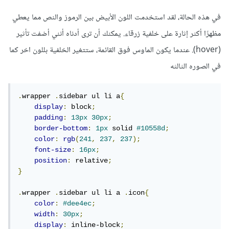
في هذه الحالة، لقد استخدمت اللون الأبيض بين الرموز والنص مما يعطي
مظهرًا أكثر إثارة على خلفية زرقاء. يمكنك أن ترى أدناه أنني أضفت تأثير
(hover). عندما يكون الماوس فوق القائمة، ستتغير الخلفية بللون اخر كما
في الصوره الثالثه
.
wrapper 
.
sidebar ul li a
{
display
:
 block
;
padding
:
13px
30px
;
border-bottom
:
1px
 solid 
#10558d
;
color
:
rgb
(
241
,
237
,
237
);
font-size
:
16px
;
position
:
 relative
;
}
.
wrapper 
.
sidebar ul li a 
.
icon
{
color
:
#dee4ec
;
width
:
30px
;
display
:
 inline-block
;