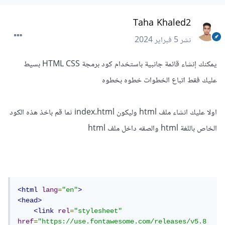
Taha Khaled2
نشر
5 فبراير 2024
يمكنك إنشاء قائمة جانبية باستخدام كود برمجة HTML CSS بسيط
عليك فقط اتباع الخطوات خطوه بخطوه
اولا عليك انشاء ملف html وليكون index.html ثما قم باخذ هذه الكود
الخاص باللغة html والصقه داخل ملف html
<html
lang
=
"en"
>
<head>
<link
rel
=
"stylesheet"
href
=
"https://use.fontawesome.com/releases/v5.8