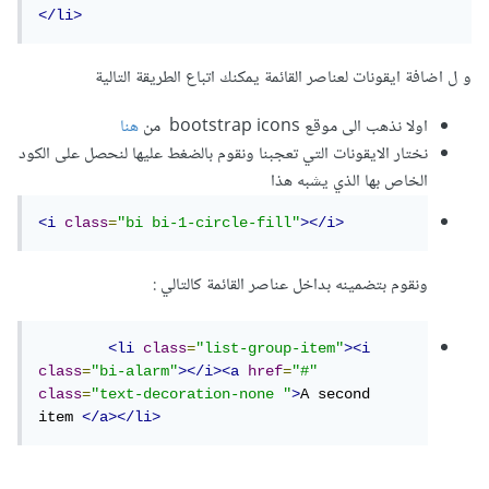
</li>
و ل اضافة ايقونات لعناصر القائمة يمكنك اتباع الطريقة التالية
اولا نذهب الى موقع bootstrap icons من
هنا
نختار الايقونات التي تعجبنا ونقوم بالضغط عليها لنحصل على الكود
الخاص بها الذي يشبه هذا
<i
class
=
"bi bi-1-circle-fill"
></i>
ونقوم بتضمينه بداخل عناصر القائمة كالتالي
:
<li
class
=
"list-group-item"
><i
class
=
"bi-alarm"
></i><a
href
=
"#"
class
=
"text-decoration-none "
>
A second 
item 
</a></li>