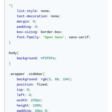
*{
list-style
:
 none
;
text-decoration
:
 none
;
margin
:
0
;
padding
:
0
;
box-sizing
:
 border-box
;
font-family
:
'Open Sans'
,
 sans-serif
;
}
body
{
background
:
#f5f6fa
;
}
.
wrapper 
.
sidebar
{
background
:
rgb
(
5
,
68
,
104
);
position
:
 fixed
;
top
:
0
;
left
:
0
;
width
:
225px
;
height
:
100%
;
padding
:
20px
0
;