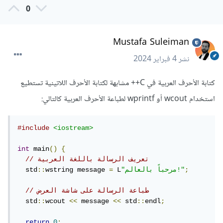
0
Mustafa Suleiman
نشر
4 فبراير 2024
كتابة الأحرف العربية في C++ مشابهة لكتابة الأحرف اللاتينية تستطيع
استخدام wcout أو wprintf لطباعة الأحرف العربية كالتالي:
#include
<iostream>
int
 main
()
{
// تعريف الرسالة باللغة العربية
;
"مرحباً بالعالم!"
 L
=
wstring message 
::
  std
// طباعة الرسالة على شاشة العرض
  std
::
wcout 
<<
 message 
<<
 std
::
endl
;
return
0
;