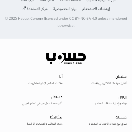
عن أكاديمية حسوب
الأسئلة الشائعة
اكتب معنا
درّب معنا
إرشادات الاستخدام
بيان الخصوصية
مركز المساعدة
© 2025
Hsoub
.
Content licensed under
CC BY-NC-SA 4.0
unless mentioned
otherwise.