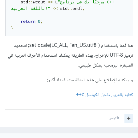
"مرحبًا بك في برنامج C++ 
 L
<<
wcout 
::
    std
;
endl
::
 std
<<
باللغة العربية!"
return
0
;
}
هنا قمنا باستخدام setlocale(LC_ALL, "en_US.utf8"); لتحديد
ترميز UTF-8 للإخراج، بهذه الطريقة يمكنك استخدام الأحرف العربية في
الشيفرة البرمجية بشكل طبيعي.
و يمكنك الإطلاع على هذه المقالة ستساعدك أكثر:
كتابه بالعربي داخل الكونسل c++
اقتباس