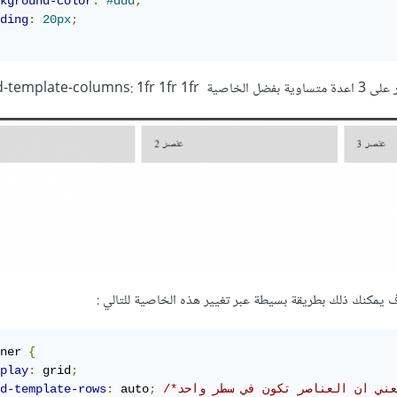
kground-color
:
#ddd
;
ding
:
20px
;
grid-template-c;
يمكنك ذلك بطريقة بسيطة عبر تغيير هذه الخاصية للتالي
:
ner 
{
play
:
 grid
;
d-template-rows
:
 auto
;