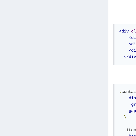
<div
cl
<di
<di
<di
</div
.
contai
dis
gr
gap
}
.
item