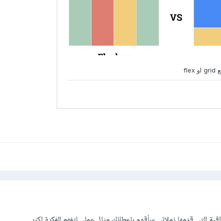
وافية التي قدمها زملائي سأقوم باعطائك مثال عملي لتفهم الفكرة اكثر