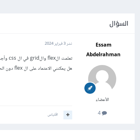
السؤال
Essam
نشر
3 فبراير 2024
Abdelrahman
تعلمت الflex والgrid في ال css وأجد راحتي في ال flex لان الgrid معقد
هل يمكنني الاعتماد على ال flex دون الحاجة إلى الgrid ؟
الأعضاء
4
اقتباس