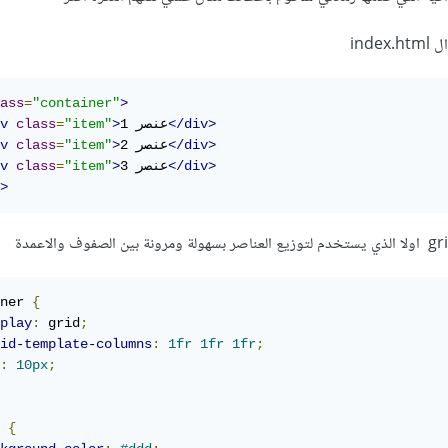
ind
ass
=
"container"
>
</div>
عنصر 1
>
"item"
=
class
v
</div>
عنصر 2
>
"item"
=
class
v
</div>
عنصر 3
>
"item"
=
class
v
>
ner 
{
play
:
 grid
;
id-template-columns
:
1fr
1fr
1fr
;
:
10px
;
 
{