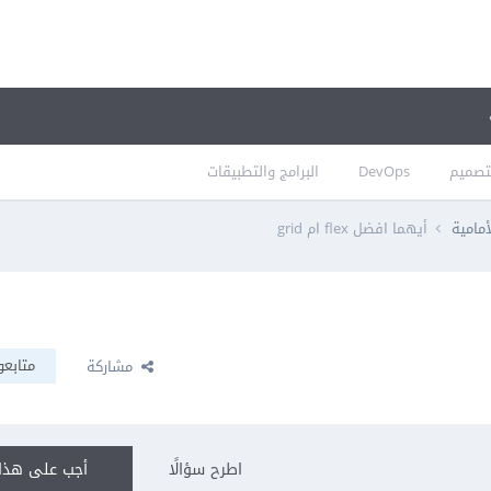
تصميم
DevOps
البرامج والتطبيقات
أمامية
أيهما افضل flex ام grid
متابعو
مشاركة
اطرح سؤالًا
أجب على هذا 