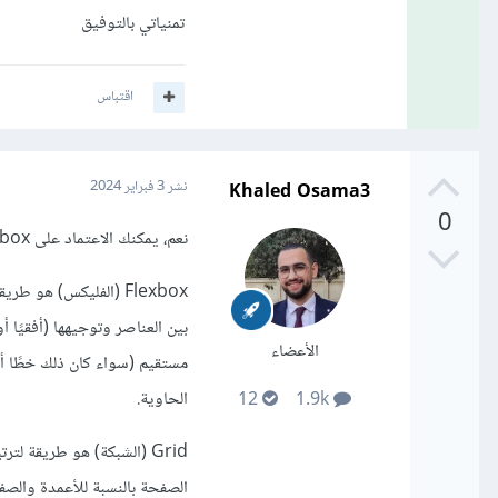
تمنياتي بالتوفيق
اقتباس
Khaled Osama3
نشر
3 فبراير 2024
0
نعم، يمكنك الاعتماد على Flexbox (الفليكس) دون الحاجة إلى Grid (الشبكة) في الكثير من حالات التصميم في CSS.
Flexbox (الفليكس) ه
بين العناصر وتوجيهها (أفقيً
الأعضاء
مستقيم (سواء كان ذلك خطًا أفق
الحاوية.
12
1.9k
Grid (الشبكة) هو طريقة 
الصفحة بالنسبة للأعمدة والص