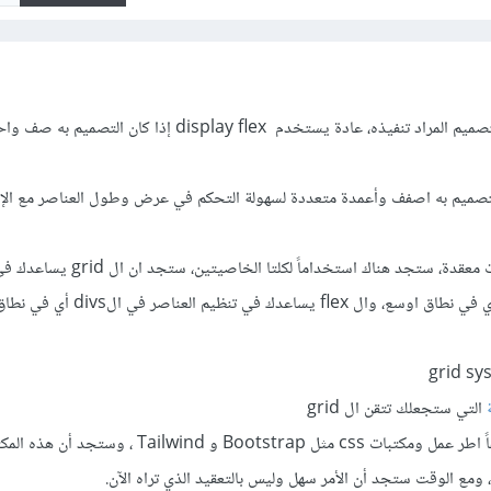
اختيارك للتقنية يعتمد على التصميم المراد تنفيذه، عادة يستخدم display flex إذا 
disp إذا كان التصميم به اصفف وأعمدة متعددة لسهولة التحكم في عرض وطول العناصر مع الإ
وعندما تتقدم في بناء صفحات معقدة، ستجد هناك استخداماً لكلتا 
layout الأساسي للصفحات اي في نطاق اوسع، وال flex يساعدك في ت
التي ستجعلك تتقن ال grid
ملاحظة أخيرة :- ستتعلم لاحقاً اطر عمل ومكتبات css مثل Bootstrap و wind
، ومع الوقت ستجد أن الأمر سهل وليس بالتعقيد الذي تراه الآن.