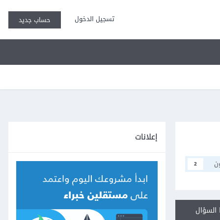
تسجيل الدخول
حساب جديد
إعلانات
ن
2
السؤال