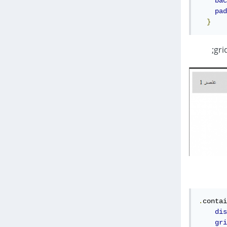
bac
pad
}
.
contai
dis
gri