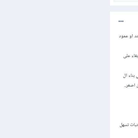
كان التصميم به صف واحد او عمود
بقاء على
الخاصيتين، ستجد ان ال grid يساعدك في بناء ال
نظيم العناصر في الdivs أي في نطاق اصغر..
Tail ، وستجد أن هذه المكتبات تسهل