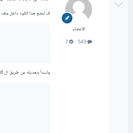
ف لنضع هذا الكود داخل ملف ال ex.html
الأعضاء
7
543
ولنبدأ بتعديله عن طريق ال grid اولا الذي يستخدم لتوزيع العناصر بسهولة ومرونة بين الصفوف والاعمدة