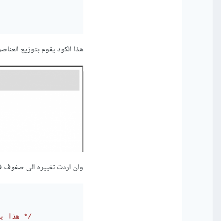
هذا الكود يقوم بتوزيع العناصر على 3 اعدة متساوية بفضل الخاصية olumns: 1fr 1fr 1fr
وان اردت تغييره الى صفوف ف 
/*هذا يعني ان العناصر تكون في سطر واحد */