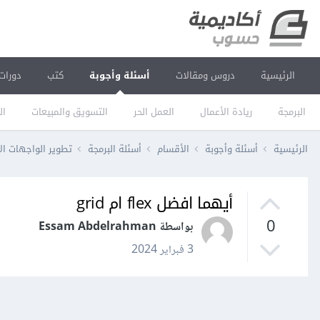
الرئيسية
دروس ومقالات
أسئلة وأجوبة
كتب
دورات
البرمجة
ريادة الأعمال
العمل الحر
التسويق والمبيعات
ال
الرئيسية
أسئلة وأجوبة
الأقسام
أسئلة البرمجة
تطوير الواجهات ال
أيهما افضل flex ام grid
0
بواسطة Essam Abdelrahman
3 فبراير 2024