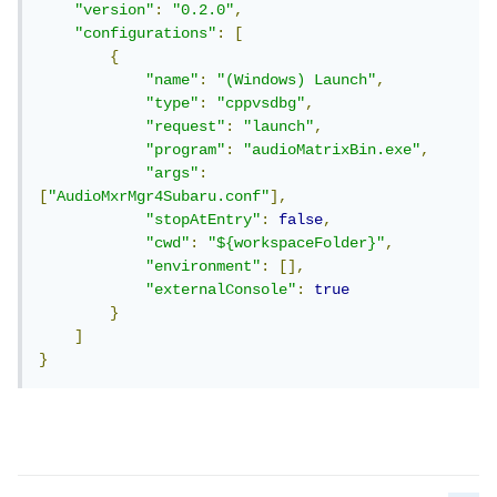
"version"
:
"0.2.0"
,
"configurations"
:
[
{
"name"
:
"(Windows) Launch"
,
"type"
:
"cppvsdbg"
,
"request"
:
"launch"
,
"program"
:
"audioMatrixBin.exe"
,
"args"
:
[
"AudioMxrMgr4Subaru.conf"
],
"stopAtEntry"
:
false
,
"cwd"
:
"${workspaceFolder}"
,
"environment"
:
[],
"externalConsole"
:
true
}
]
}