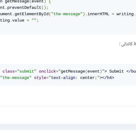
n
 getMessage
(
event
)
{
nt
.
preventDefault
();
ument
.
getElementById
(
"the-message"
).
innerHTML 
=
 writing
.
ting
.
value 
=
""
;
:
class
=
"submit"
onclick
=
"
getMessage
(
event
)
"
>
 Submit 
</bu
"the-message"
style
=
"
text-align
:
 center
;
"
></h4>