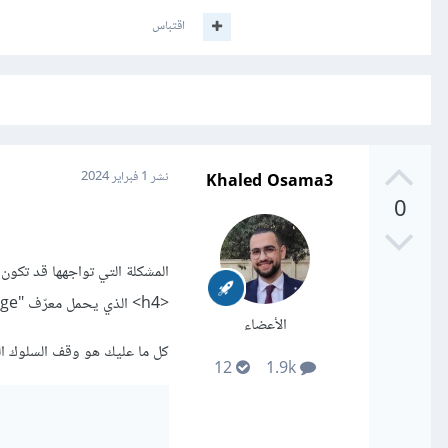
اقتباس
Khaled Osama3
نشر
1 فبراير 2024
0
المشكلة التي تواجهها قد تكو
<h4> الذي يحمل معرّف "the-message".
الأعضاء
كل ما عليك هو وقف السلوك التلقائى 
12
1.9k