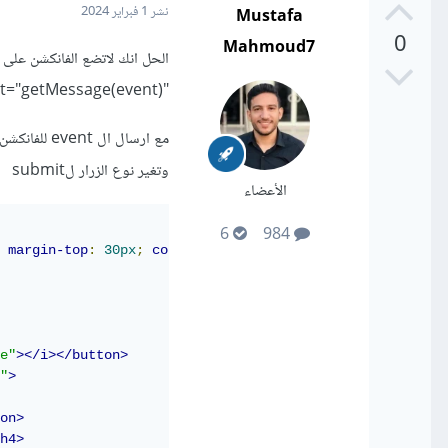
Mustafa
نشر
1 فبراير 2024
0
Mahmoud7
الحل انك لاتضع الفانكشن على 
"onsubmit="getMessage(event)
مع ارسال ال event للفانكشن
وتغير نوع الزرار لsubmit
الأعضاء
6
984
margin-top
:
30px
;
color
:
rgb
(
145
,
125
,
102
);
"
>
 Pass the
e"
></i></button>
"
>
on>
h4>