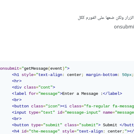
الزرار ولكن ضعها على الفورم ككل
onsubmit
=
"
getMessage
(
event
)
"
>
<h1
style
=
"
text-align
:
 center
;
margin-bottom
:
50px
;
<hr>
<div
class
=
"cont"
>
<label
for
=
"message"
>
Enter a Message :
</label>
<br>
<button
class
=
"icon"
><i
class
=
"fa-regular fa-messag
<input
type
=
"text"
id
=
"message-input"
name
=
"message
<br>
<button
type
=
"submit"
class
=
"submit"
>
 Submit 
</butt
<h4
id
=
"the-message"
style
=
"
text-align
:
 center
;
"
></