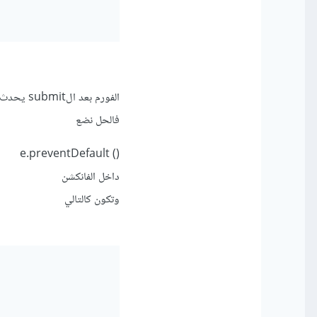
الفورم بعد الsubmit يحدث تحديث للصفحة بشكل كامل فتتحدث من جديد بسبب ذلك تختفي الرسالة
فالحل نضع
() e.preventDefault
داخل الفانكشن
وتكون كالتالي