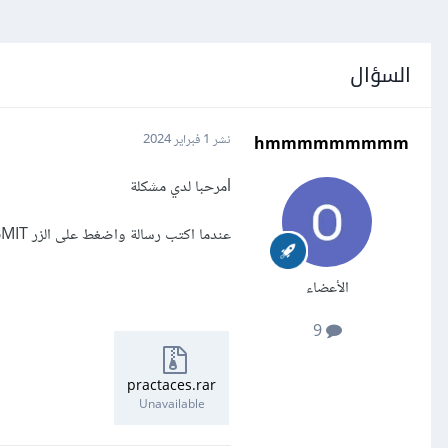
السؤال
hmmmmmmmmm
نشر
1 فبراير 2024
lمرحبا لدي مشكلة
عندما اكتب رسالة واضغط على الزر SUBMIT تضهر في الاسفل ولاكن المشكلة تكمن في انها تمحى بسرعة لا اعلم لماذا
الأعضاء
9
practaces.rar
Unavailable