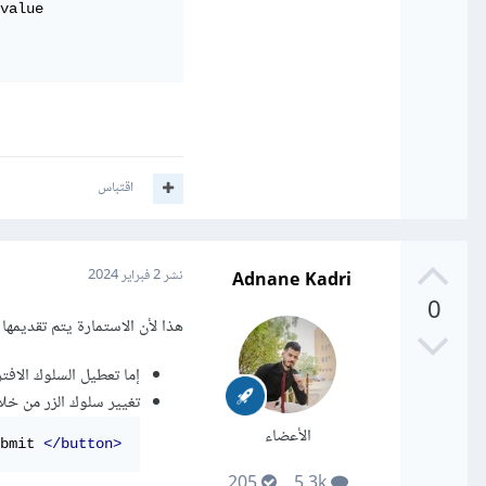
value

اقتباس
Adnane Kadri
نشر
2 فبراير 2024
0
هذا لأن الاستمارة يتم تقديمها
إما تعطيل السلوك الافت
تغيير سلوك الزر من خلال توصيفه كزر button بد
الأعضاء
bmit 
</button>
205
5.3k