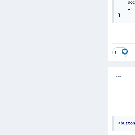
    doc
    wri
}
1
<button