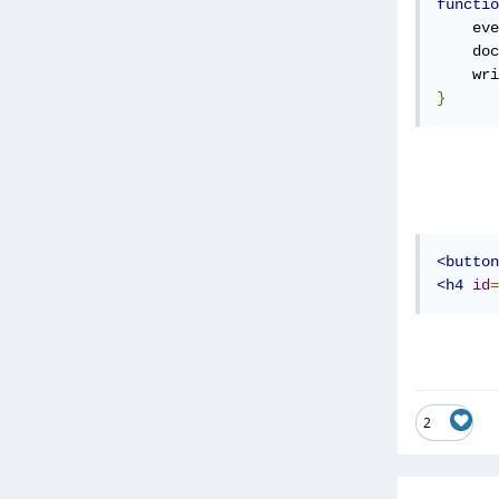
functio
    eve
    doc
    wri
}
<button
<h4
id
=
2