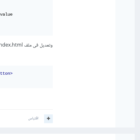
value

وتعديل فى ملف index.html كالتالى
tton>
اقتباس