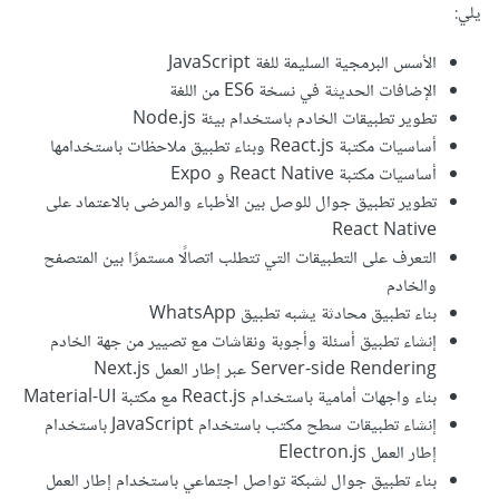
يلي:
الأسس البرمجية السليمة للغة JavaScript
الإضافات الحديثة في نسخة ES6 من اللغة
تطوير تطبيقات الخادم باستخدام بيئة Node.js
أساسيات مكتبة React.js وبناء تطبيق ملاحظات باستخدامها
أساسيات مكتبة React Native و Expo
تطوير تطبيق جوال للوصل بين الأطباء والمرضى بالاعتماد على
React Native
التعرف على التطبيقات التي تتطلب اتصالًا مستمرًا بين المتصفح
والخادم
بناء تطبيق محادثة يشبه تطبيق WhatsApp
إنشاء تطبيق أسئلة وأجوبة ونقاشات مع تصيير من جهة الخادم
Server-side Rendering عبر إطار العمل Next.js
بناء واجهات أمامية باستخدام React.js مع مكتبة Material-UI
إنشاء تطبيقات سطح مكتب باستخدام JavaScript باستخدام
إطار العمل Electron.js
بناء تطبيق جوال لشبكة تواصل اجتماعي باستخدام إطار العمل