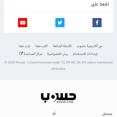
تابعنا على
عن أكاديمية حسوب
الأسئلة الشائعة
اكتب معنا
درّب معنا
إرشادات الاستخدام
بيان الخصوصية
مركز المساعدة
© 2025
Hsoub
.
Content licensed under
CC BY-NC-SA 4.0
unless mentioned
otherwise.