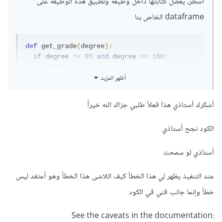
أسطر، يفضل كتابتها داخل وظيفة وتطبيق هذه الوظيفة على
dataframe الخاص بنا
def
 get_grade
(
degree
):
if
 degree 
>=
85
and
 degree 
<=
100
:
'امتياز'
return
أظهر المزيد
elif
 degree 
>=
75
and
 degree 
<
85
:
'جيد جدًا'
return
elif
 degree 
>=
65
and
 degree 
<
75
:
أشكرك أستاذي هذا فعلاً طلبي جزاك الله خيراً
'جيد'
return
elif
 degree 
>=
50
and
 degree 
<
65
:
الكود نجح أستاذي
'ضعيف'
return
elif
 degree 
<
50
and
 degree 
>=
0
:
أستاذي لو سمحت
'راسب'
return
else
:
'غير صحيح'
return
عند التنفيذ يظهر لي هذا الخطأ كيف اتلاشى هذا الخطأ وهو أعتقد ليس
خطأ وإنما جانب فني في الكود
'نتيجة 
[
 df
=
]
'التقدير'
[
df
)
get_grade
(
apply
].
المادة'
See the caveats in the documentation: