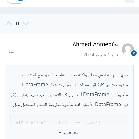
0
Ahmed Ahmed64
نشر
1 فبراير 2024
نعم، رغم أنه ليس خطأً، ولكنه تحذير هام جدًا يوضح احتمالية
حدوث نتائج كارثية، ومعناه أنك تقوم بتعديل DataFrame
مأخوذ من DataFrame أصلي ولكن التعديل الذي تقوم به لن يؤثر
في DataFrame الأصلي لأنه مأخوذ بطريقة النسخ المستقل مثل
]
'علوم'
==
]
'المادة'
[
df1
[
 df1
=
df2 
أظهر المزيد
ولتجنب هذه المشكلة نقوم بأخذه بطريقة المرجعي، في هذه الحالة