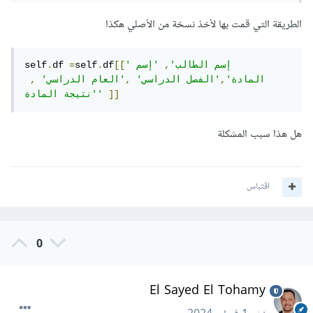
التعديلات سوف تؤثر على DataFrame الأصلي
الطريقة التي قمت بها لأخذ نسخة من الأصلي هكذا
()
copy
].
'علوم'
==
]
'المادة'
[
df1
[
 df1
=
df2 
'إسم الطالب'
,
'إسم 
[[
df
.
self
=
df 
.
self
المادة'
,
'الفصل الدراسي'
,
'العام الدراسي'
,
أما إذا كنت تعلم ما تفعله (على سبيل المثال تقوم بالتجربة فقط)،
]]
'نتيجة المادة'
وتريد إخفاء التحذير، اكتب الشيفرة التالية
هل هذا سبب المشكلة
pd
.
options
.
mode
.
chained_assignment 
=
None
اقتباس
0
El Sayed El Tohamy