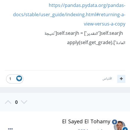
https://pandas.pydata.org/pandas-
docs/stable/user_guide/indexing.html#returning-a-
view-versus-a-copy
self.searjh['التقدير'] = self.searjh['نتيجة
المادة'].apply(self.get_grade)
اقتباس
1
0
El Sayed El Tohamy