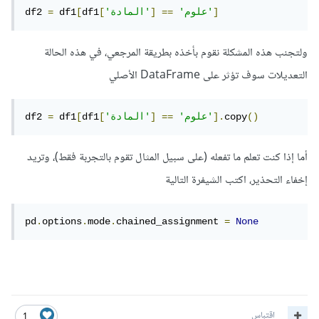
]
'علوم'
==
]
'المادة'
[
df1
[
 df1
=
df2 
ولتجنب هذه المشكلة نقوم بأخذه بطريقة المرجعي، في هذه الحالة
التعديلات سوف تؤثر على DataFrame الأصلي
()
copy
].
'علوم'
==
]
'المادة'
[
df1
[
 df1
=
df2 
أما إذا كنت تعلم ما تفعله (على سبيل المثال تقوم بالتجربة فقط)، وتريد
إخفاء التحذير، اكتب الشيفرة التالية
pd
.
options
.
mode
.
chained_assignment 
=
None
اقتباس
1