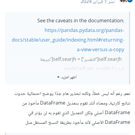
نشر
1 فبراير 2024
See the caveats in the documentation:
https://pandas.pydata.org/pandas-
docs/stable/user_guide/indexing.html#returning-
a-view-versus-a-copy
self.searjh['التقدير'] = self.searjh['نتيجة
المادة'].apply(self.get_grade)
أظهر المزيد
نعم، رغم أنه ليس خطأً، ولكنه تحذير هام جدًا يوضح احتمالية حدوث
نتائج كارثية، ومعناه أنك تقوم بتعديل DataFrame مأخوذ من
DataFrame أصلي ولكن التعديل الذي تقوم به لن يؤثر في
DataFrame الأصلي لأنه مأخوذ بطريقة النسخ المستقل مثل