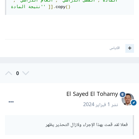
المادة'
,
'الفصل الدراسي'
,
'العام الدراسي'
,
()
copy
]].
'نتيجة المادة'
اقتباس
0
El Sayed El Tohamy
نشر
1 فبراير 2024
فعلا لقد قمت بهذا الإجراء ولازال التحذير يظهر