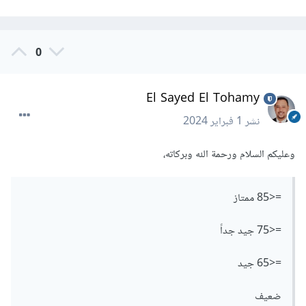
0
El Sayed El Tohamy
نشر
1 فبراير 2024
وعليكم السلام ورحمة الله وبركاته،
=<85 ممتاز
=<75 جيد جداً
=<65 جيد
ضعيف