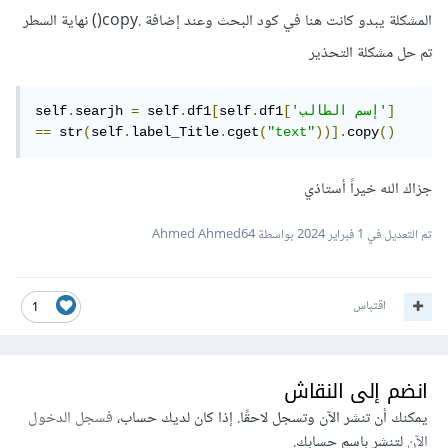
المشكلة يبدو كانت هنا في كود البحث وعند إضافة .copy() نهاية السطر
تم حل مشكلة التحذير
]
'إسم الطالب'
[
df1
.
self
[
df1
.
 self
=
searjh 
.
self
==
 str
(
self
.
label_Title
.
cget
(
"text"
))].
copy
()
جزاك الله خيراً أستاذي
تم التعديل في
1 فبراير 2024
بواسطة Ahmed Ahmed64
اقتباس
1
انضم إلى النقاش
يمكنك أن تنشر الآن وتسجل لاحقًا. إذا كان لديك حساب،
فسجل الدخول
الآن
لتنشر باسم حسابك.