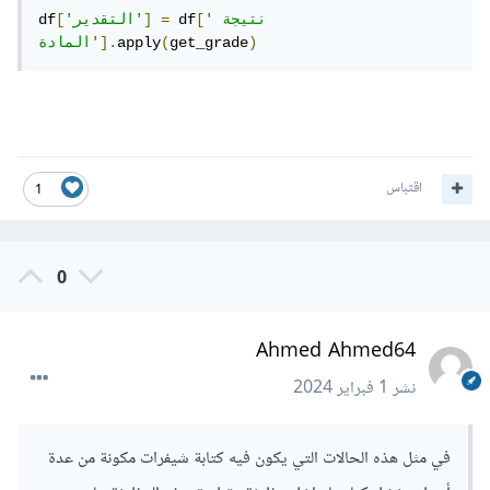
'نتيجة 
[
 df
=
]
'التقدير'
[
df
)
get_grade
(
apply
].
المادة'
اقتباس
1
0
Ahmed Ahmed64
نشر
1 فبراير 2024
في مثل هذه الحالات التي يكون فيه كتابة شيفرات مكونة من عدة