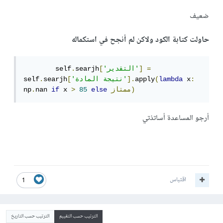
ضعيف
حاولت كتابة الكود ولاكن لم أنجح في استكماله
=
]
'التقدير'
[
searjh
.
        self
:
 x
lambda
(
apply
].
'نتيجة المادة'
[
searjh
.
self
ممتاز)
else
85
>
 x 
if
nan 
.
np
أرجو المساعدة أساتذتي
اقتباس
1
الترتيب حسب التقييم
الترتيب حسب التاريخ