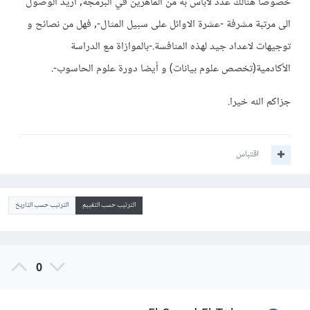
خصوصا هنالك عدد لابأس به من الماهرين في البرمجة, أريد الوصول
الى مرتبة مشرفة -عشرة الاوائل على سبيل المثال-, فهل من نصائح و
توجيهات لاعداد جيد لهذه المنافسة.-بالموازاة مع الدراسة
الأكادمية(تخصص علوم بيانات) و أيضا دورة علوم الحاسوب-.
جزاكم الله خيرا.
اقتباس
الترتيب حسب التقييم
الترتيب حسب التاريخ
0