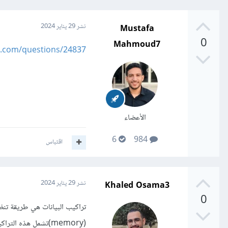
Mustafa
نشر
29 يناير 2024
0
Mahmoud7
https://academy.hsoub.com/questions/24837-ما
الأعضاء
6
984
اقتباس
Khaled Osama3
نشر
29 يناير 2024
0
تراكيب البيانات هي طريقة تن
(memory)تشمل هذه التراكيب أنواع مختلفة مثلما ذكرت فى سؤالك مثل list و ال sets وغيرها.