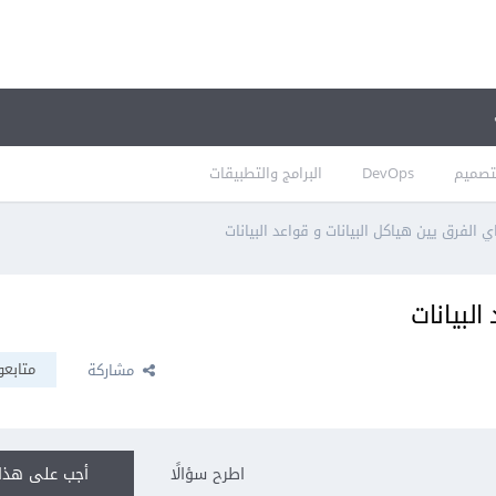
تصميم
DevOps
البرامج والتطبيقات
ي الفرق يين هياكل البيانات و قواعد البيانات
البيانات
متابعو
مشاركة
اطرح سؤالًا
أجب على هذا 