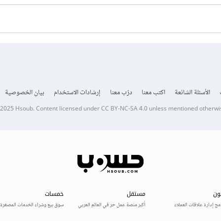
الأسئلة الشائعة
اكتب معنا
درّب معنا
إرشادات الاستخدام
بيان الخصوصية
 2025
Hsoub
.
Content licensed under
CC BY-NC-SA 4.0
unless mentioned otherwi