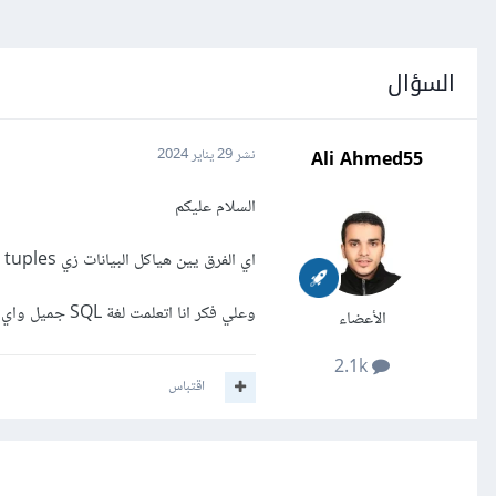
السؤال
Ali Ahmed55
نشر
29 يناير 2024
السلام عليكم
اي الفرق يين هياكل البيانات زي list , dict , sets , tuples و قواعد البيانات زي لغة SQL
وعلي فكر انا اتعلمت لغة SQL جميل واي وبتعالجه البيانات بكفاء اكبر فا اي الفرق
الأعضاء
2.1k
اقتباس