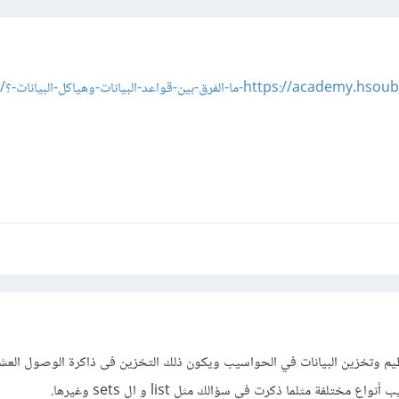
-الفرق-بين-قواعد-البيانات-وهياكل-البيانات-؟/
ظيم وتخزين البيانات في الحواسيب ويكون ذلك التخزين فى ذاكرة الوصول العش