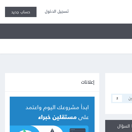
تسجيل الدخول
حساب جديد
إعلانات
ن
2
السؤال