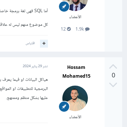
أما SQL فهى لغة برمجة خاصة بإدارة و استعلام قواعد البيانات العلاقية وتخزينها يكون دائما على ال hard disk.
الأعضاء
كل موضوع منهم ليس له علاقة 
12
1.9k
اقتباس
Hossam
نشر
29 يناير 2024
0
Mohamed15
عليها بشكل منظم وممنهج.
الأعضاء