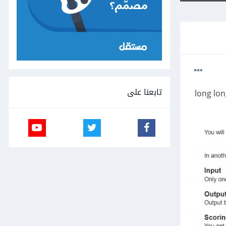
تابعنا على
ة الاخيرة من الرقم A و الرقم A بين 10 أس 100000 و الصفر كيف أدخل المتغير A بأي نوع بيانات int أو long long