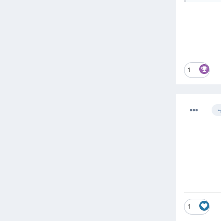
1
ب
1