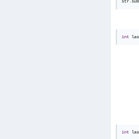
str
.
sub
int
 las
int
 las