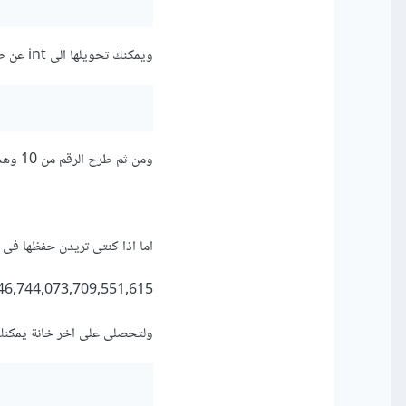
ويمكنك تحويلها الى int عن طريق استخدام الدالة stoi
ومن ثم طرح الرقم من 10 وهذا هو ناتج حل المسألة
اما اذا كنتى تريدن حفظها فى unsigned long long فاقصى رقم يمكنك حفظه هو
46,744,073,709,551,615
ولتحصلى على اخر خانة يمكنك اخ