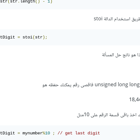
str
(
str
.
length
()
-
1
)
tDigit 
=
 stoi
(
str
);
18,4
ذ باقى قسمة الرقم على 10مثل
tDigit 
=
 mynumber
%
10
;
// get last digit