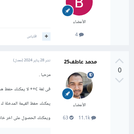
الأعضاء
4
اقتباس
محمد عاطف25
نشر
28 يناير 2024
(معدل)
0
مرحبا .
فى لغة c++ لا يمكنك حفظ هذا الرقم فى متغير من نوع long long حيث ان هذا الرقم يتعدى ال 10 الاف خانة .
يمكنك حفظ القيمة المدخلة ك string وليس كرقم حتى تتمكنى من حفظها فى متغير.
الأعضاء
ويمكنك الحصول على اخر خانة
63
11.1k