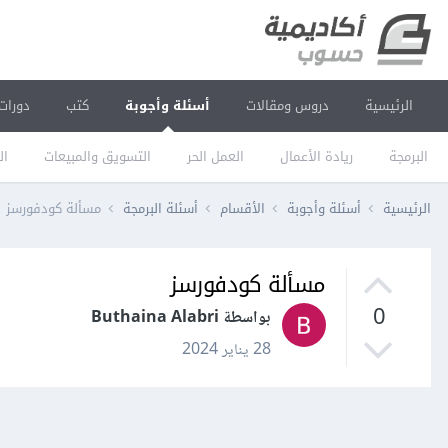
الرئيسية
دروس ومقالات
أسئلة وأجوبة
كتب
دورات
البرمجة
ريادة الأعمال
العمل الحر
التسويق والمبيعات
ال
الرئيسية
أسئلة وأجوبة
الأقسام
أسئلة البرمجة
مسألة كودفورسز
مسألة كودفورسز
0
بواسطة Buthaina Alabri
28 يناير 2024