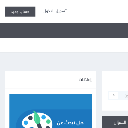
تسجيل الدخول
حساب جديد
إعلانات
ن
0
السؤال