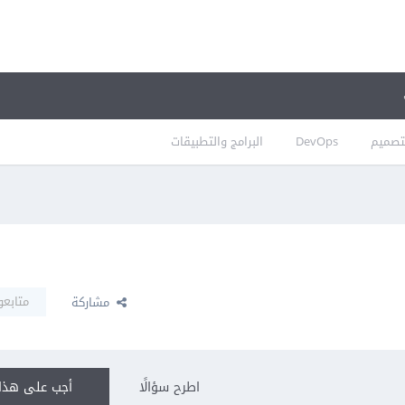
تصميم
DevOps
البرامج والتطبيقات
متابعو
مشاركة
اطرح سؤالًا
أجب على هذا 