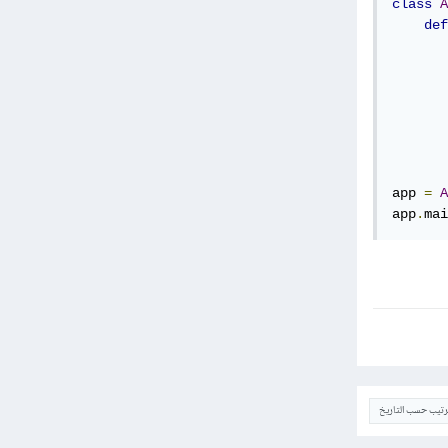
class
A
def
       
       
       
       
       
       
app 
=
A
app
.
mai
ترتيب حسب التاريخ