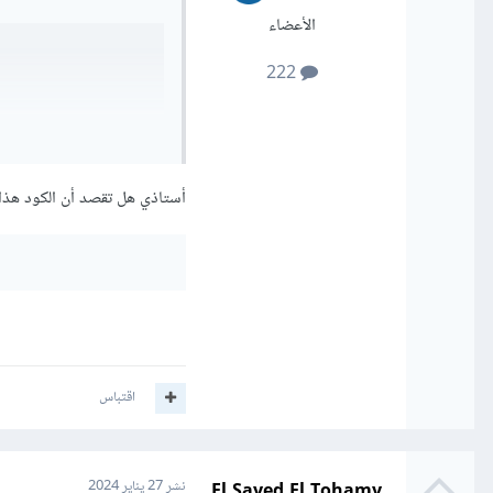
الأعضاء
222
أستاذي هل تقصد أن الكود هذا لا
(5, 5), sticky="e")
اقتباس
anchor=tk.E والتي تعني أن يحافظ على المسافة اليمنى لأن E تعني الشرق أي اليمين.
El Sayed El Tohamy
نشر
27 يناير 2024