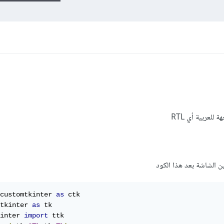
لعربية أي RTL
customtkinter 
as
tkinter 
as
inter 
import