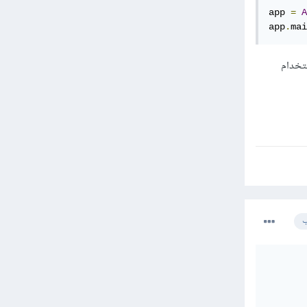
app 
=
A
app
.
mai
نافذة بمقدار 90%، ونلاحظ استخدام
ب