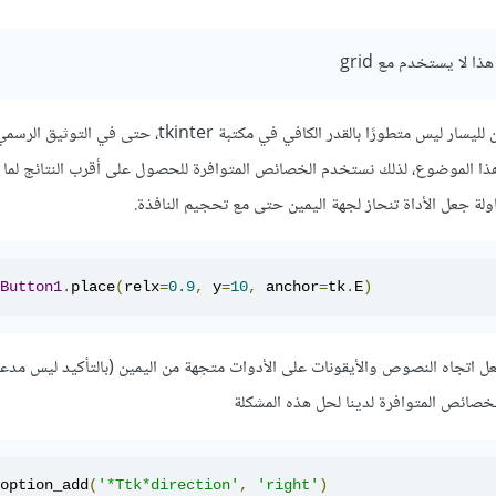
ا لا يستخدم مع grid
لاحظ أن دعم الاتجاه من اليمين لليسار ليس متطورًا بالقدر الكافي في مكتبة tkinter، حتى في
ذا الموضوع، لذلك نستخدم الخصائص المتوافرة للحصول على أقرب النتائج لما ن
ولة جعل الأداة تنحاز لجهة اليمين حتى مع تحجيم النافذة.
Button1
.
place
(
relx
=
0.9
,
 y
=
10
,
 anchor
=
tk
.
E
)
جعل اتجاه النصوص والأيقونات على الأدوات متجهة من اليمين (بالتأكيد ليس مدعو
الخصائص المتوافرة لدينا لحل هذه المشكلة
option_add
(
'*Ttk*direction'
,
'right'
)