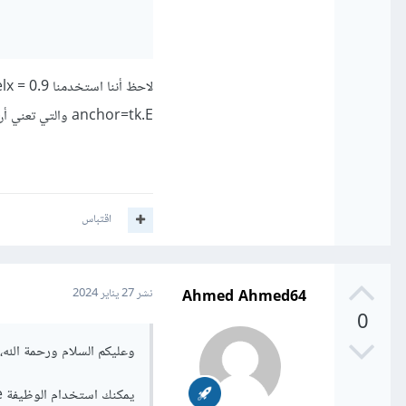
anchor=tk.E والتي تعني أن يحافظ على المسافة اليمنى لأن E تعني الشرق أي اليمين.
اقتباس
Ahmed Ahmed64
نشر
27 يناير 2024
0
وعليكم السلام ورحمة الله،
يمكنك استخدام الوظيفة place بدلًا من grid