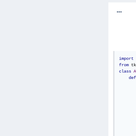
import
 
from
 tk
class
A
def
       
       
       
       
       
       