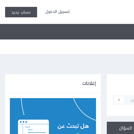
تسجيل الدخول
حساب جديد
إعلانات
ن
0
السؤال