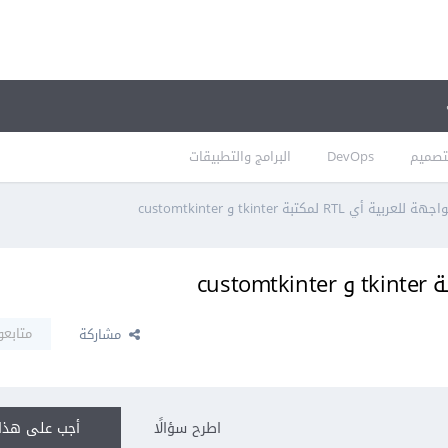
تصميم
DevOps
البرامج والتطبيقات
بية أي RTL لمكتبة tkinter و customtkinter
متابعو
مشاركة
اطرح سؤالًا
أجب على هذا 