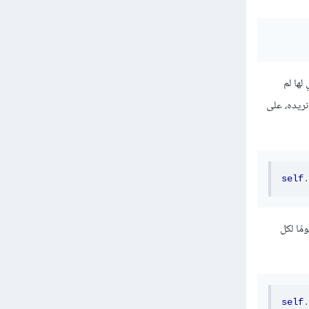
 التوثيق الرسمي لها لم
ريده، على
self
.
مًا لكل
self
.