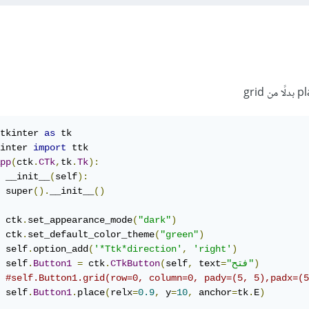
tkinter 
as
inter 
import
pp
(
ctk
.
CTk
,
tk
.
Tk
):
 __init__
(
self
):
 super
().
__init__
()
 ctk
.
set_appearance_mode
(
"dark"
)
 ctk
.
set_default_color_theme
(
"green"
)
 self
.
option_add
(
'*Ttk*direction'
,
'right'
)
)
"فتح"
=
 text
,
self
(
CTkButton
.
 ctk
=
Button1
.
 self
#self.Button1.grid(row=0, column=0, pady=(5, 5),padx=(5
 self
.
Button1
.
place
(
relx
=
0.9
,
 y
=
10
,
 anchor
=
tk
.
E
)