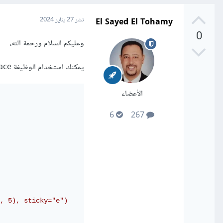
El Sayed El Tohamy
نشر
27 يناير 2024
0
وعليكم السلام ورحمة الله،
يمكنك استخدام الوظيفة place بدلًا من grid
الأعضاء
6
267
, 5), sticky="e")