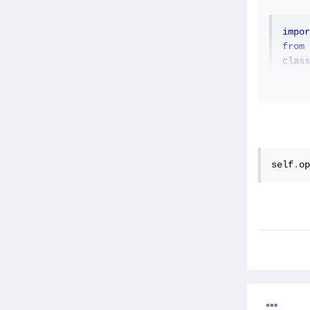
impor
from
 
class
d
     
     
     
     
     
self
.
op
     
app 
=
app
.
m
ية تبعد عن حافة النافذة بمقدار 90%، ونلاحظ استخدام