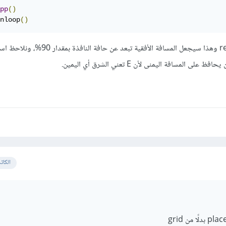
pp
()
nloop
()
لاحظ أننا استخدمنا relx = 0.9 وهذا سيجعل المسافة الأفقية تبعد عن حافة ال
الكات