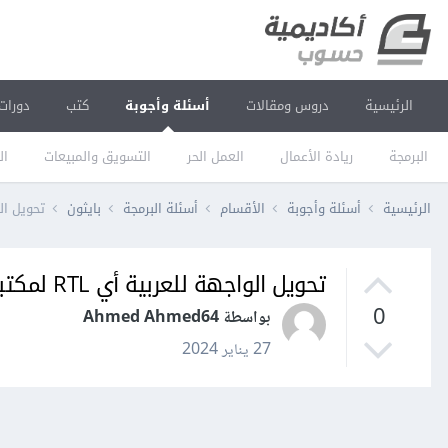
الرئيسية
دروس ومقالات
أسئلة وأجوبة
كتب
دورات
البرمجة
ريادة الأعمال
العمل الحر
التسويق والمبيعات
ال
الرئيسية
أسئلة وأجوبة
الأقسام
أسئلة البرمجة
بايثون
تحويل الواجهة للعر
تحويل الواجهة للعربية أي RTL لمكتبة tkinter و customtkinter
0
بواسطة Ahmed Ahmed64
27 يناير 2024