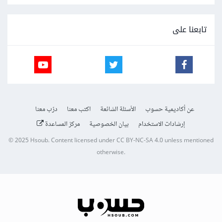
تابعنا على
عن أكاديمية حسوب
الأسئلة الشائعة
اكتب معنا
درّب معنا
إرشادات الاستخدام
بيان الخصوصية
مركز المساعدة
© 2025
Hsoub
.
Content licensed under
CC BY-NC-SA 4.0
unless mentioned
otherwise.