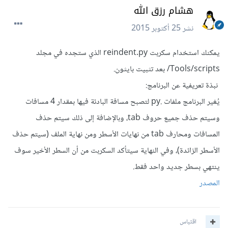
هشام رزق الله
نشر
25 أكتوبر 2015
يمكنك استخدام سكربت reindent.py الذي ستجده في مجلد
Tools/scripts/ بعد تثبيت بايثون.
نبذة تعريفية عن البرنامج:
يُغير البرنامج ملفات .py لتصبح مسافة البادئة فيها بمقدار 4 مسافات
وسيتم حذف جميع حروف tab، وبالإضافة إلى ذلك سيتم حذف
المسافات ومحارف tab من نهايات الأسطر ومن نهاية الملف (سيتم حذف
الأسطر الزائدة)، وفي النهاية سيتأكد السكربت من أن السطر الأخير سوف
ينتهي بسطر جديد واحد فقط.
المصدر
اقتباس