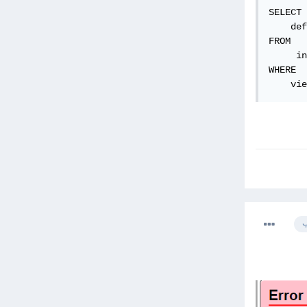
SELECT

    def
FROM

     in
WHERE

    vie
ب