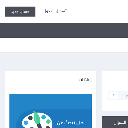
تسجيل الدخول
حساب جديد
إعلانات
ن
0
السؤال