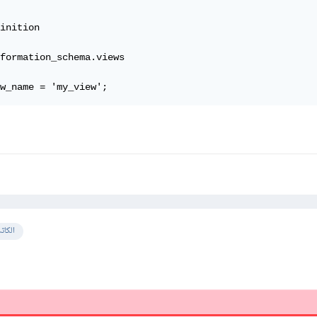
inition

formation_schema.views

w_name = 'my_view';
الكات