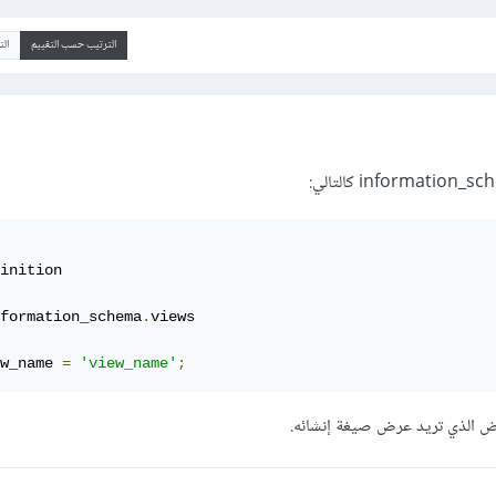
الترتيب حسب التقييم
ال
inition

formation_schema
.
views

w_name 
=
'view_name'
;