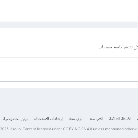
آن
لتنشر باسم حسابك.
الأسئلة الشائعة
اكتب معنا
درّب معنا
إرشادات الاستخدام
بيان الخصوصية
 2025
Hsoub
.
Content licensed under
CC BY-NC-SA 4.0
unless mentioned otherwi