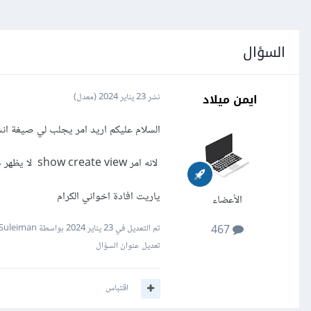
السؤال
ايمن ميلاد
نشر
23 يناير 2024
(معدل)
السلام عليكم اريد امر يجلب لي صيغة انشاء w
لانه امر show create view لا يظهر جملة تكوين view انا استخدم mysql
ياريت افادة اخواني الكرام
الأعضاء
تم التعديل في
23 يناير 2024
بواسطة Mustafa Suleiman
467
تعديل عنوان السؤال
اقتباس