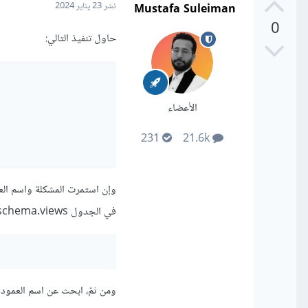
Mustafa Suleiman
نشر
23 يناير 2024
0
حاول تنفيذ التالي:
الأعضاء
231
21.6k
وإن استمرت المشكلة واسم الع
في الجدول information_schema.views:
ومن ثمّ، ابحث عن اسم العمود الذي يحتوي على تعريف الـ 