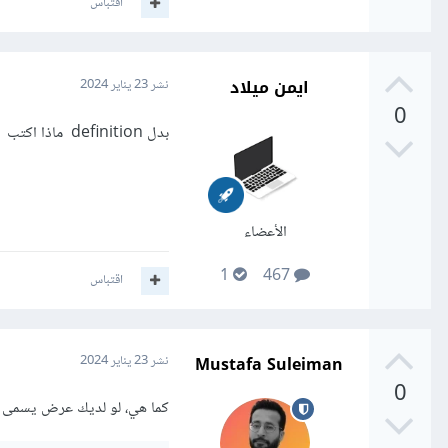
اقتباس
ايمن ميلاد
نشر
23 يناير 2024
0
بدل definition ماذا اكتب
الأعضاء
1
467
اقتباس
Mustafa Suleiman
نشر
23 يناير 2024
0
كما هي، لو لديك عرض يسمى my_view فسنكتب التالي: