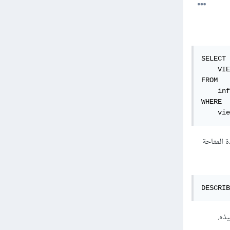
SELECT

    VIE
FROM

    inf
WHERE

    vie
 المتاحة
DESCRIB