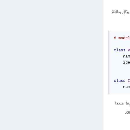
دة فقط، وكل بطاقة
# model
class
P
    nam
    ide
class
I
    num
به بالكائن المرتبط عندما