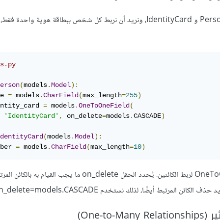
لنفترض أن لدينا نموذجين: Person و IdentityCard، ونريد أن نربط كل شخص ببطاقة هوية واح
s.py
erson
(
models
.
Model
):
e 
=
 models
.
CharField
(
max_length
=
255
)
ntity_card 
=
 models
.
OneToOneField
(
'IdentityCard'
,
 on_delete
=
models
.
CASCADE
)
dentityCard
(
models
.
Model
):
ber 
=
 models
.
CharField
(
max_length
=
10
)
هنا نستخدم حقل OneToOneField لربط الكائنين. يُحدد الحقل on_delete ما يجب القيام 
ئن المرتبط أيضًا، لذلك نستخدم on_delete=models.CASCADE.
One-to)