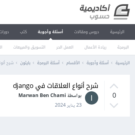
الرئيسية
دروس ومقالات
أسئلة وأجوبة
كتب
دورات
البرمجة
ريادة الأعمال
العمل الحر
التسويق والمبيعات
ال
الرئيسية
أسئلة وأجوبة
الأقسام
أسئلة البرمجة
بايثون
شرح أنواع 
شرح أنواع العلاقات في django
0
بواسطة Marwan Ben Chami
23 يناير 2024