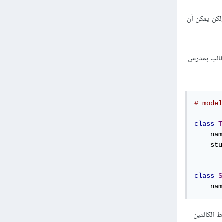
لكن يمكن أن
لاب، وكل طالب بمدرس
# model
class
T
    nam
    stu
class
S
    nam
ديد جدول وسيط يربط الكائنين