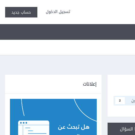
تسجيل الدخول
حساب جديد
إعلانات
ن
2
السؤال