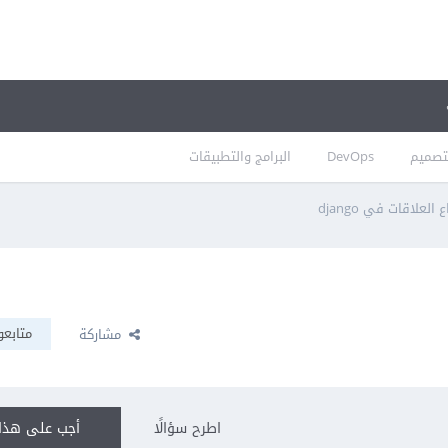
تصميم
DevOps
البرامج والتطبيقات
العلاقات في django
متابعو
مشاركة
اطرح سؤالًا
أجب على هذا 