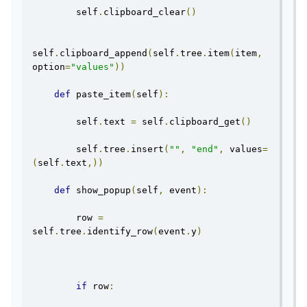
        self
.
clipboard_clear
()
self
.
clipboard_append
(
self
.
tree
.
item
(
item
,
option
=
"values"
))
def
 paste_item
(
self
):
        self
.
text 
=
 self
.
clipboard_get
()
        self
.
tree
.
insert
(
""
,
"end"
,
 values
=
(
self
.
text
,))
def
 show_popup
(
self
,
 event
):
        row 
=
self
.
tree
.
identify_row
(
event
.
y
)
if
 row
: