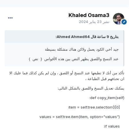
Khaled Osama3
نشر
23 يناير 2024
بتاريخ 9 ساعة قال Ahmed Ahmed64:
جيد أخي الكود يعمل ولاكن هناك مشكلة بسيطة
عند النسخ واللصق يظهر النص بين هذه الأقواس { نص }
تأكد من أنك لا تطبعها عند النسخ أو اللصق ، وإن لم يكن كذلك فما عليك
الا
ان تحذفهم قبل الطباعة ،
يمكنك تعديل النسخ واللصق بالشكل التالى:
def copy_item(self):
item = self.tree.selection()[0]
values = self.tree.item(item, option="values")
if values: