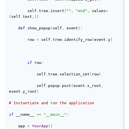
        self
.
tree
.
insert
(
""
,
"end"
,
 values
=
(
self
.
text
,))
def
 show_popup
(
self
,
 event
):
        row 
=
 self
.
tree
.
identify_row
(
event
.
y
)
if
 row
:
            self
.
tree
.
selection_set
(
row
)
            self
.
popup
.
post
(
event
.
x_root
,
event
.
y_root
)
# Instantiate and run the application
if
 __name__ 
==
"__main__"
:
    app 
=
YourApp
()