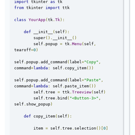
import
 tkinter 
as
from
 tkinter 
import
 ttk

class
YourApp
(
tk
.
Tk
):
def
 __init__
(
self
):
        super
().
__init__
()
        self
.
popup 
=
 tk
.
Menu
(
self
,
tearoff
=
0
)
self
.
popup
.
add_command
(
label
=
"Copy"
,
command
=
lambda
:
 self
.
copy_item
())
self
.
popup
.
add_command
(
label
=
"Paste"
,
command
=
lambda
:
 self
.
paste_item
())
        self
.
tree 
=
 ttk
.
Treeview
(
self
)
        self
.
tree
.
bind
(
"<Button-3>"
,
self
.
show_popup
)
def
 copy_item
(
self
):
        item 
=
 self
.
tree
.
selection
()[
0
]