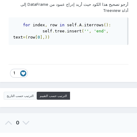
أرجو تصحيح هذا الكود حيث أريد إدراج عمود من DataFrame إلى
أداة Treeview
for
 index
,
 row 
in
 self
.
A
.
iterrows
():
            self
.
tree
.
insert
(
''
,
'end'
,
text
=(
row
[
0
],))
1
الترتيب حسب التقييم
الترتيب حسب التاريخ
0