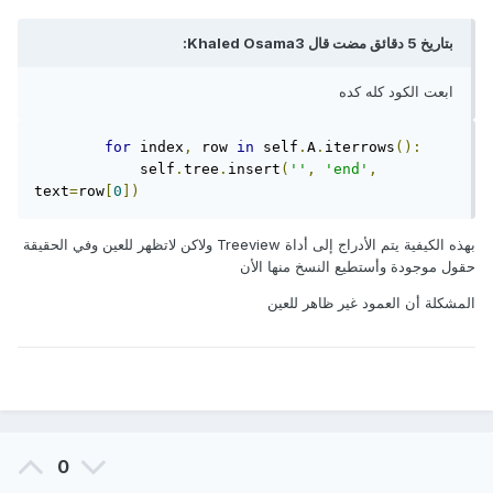
بتاريخ 5 دقائق مضت قال Khaled Osama3:
ابعت الكود كله كده
for
 index
,
 row 
in
 self
.
A
.
iterrows
():
            self
.
tree
.
insert
(
''
,
'end'
,
text
=
row
[
0
])
بهذه الكيفية يتم الأدراج إلى أداة Treeview ولاكن لاتظهر للعين وفي الحقيقة
حقول موجودة وأستطيع النسخ منها الأن
المشكلة أن العمود غير ظاهر للعين
0