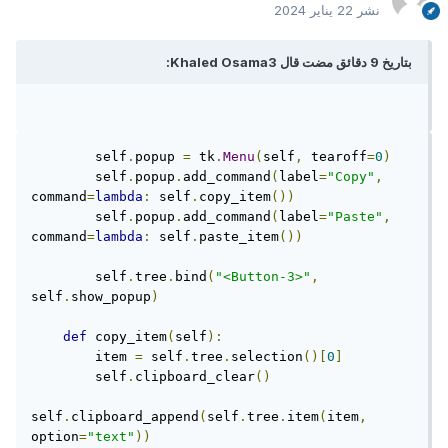
نشر
22 يناير 2024
بتاريخ 9 دقائق مضت قال Khaled Osama3:
        self
.
popup 
=
 tk
.
Menu
(
self
,
 tearoff
=
0
)
        self
.
popup
.
add_command
(
label
=
"Copy"
,
command
=
lambda
:
 self
.
copy_item
())
        self
.
popup
.
add_command
(
label
=
"Paste"
,
command
=
lambda
:
 self
.
paste_item
())
        self
.
tree
.
bind
(
"<Button-3>"
,
self
.
show_popup
)
def
 copy_item
(
self
):
        item 
=
 self
.
tree
.
selection
()[
0
]
        self
.
clipboard_clear
()
self
.
clipboard_append
(
self
.
tree
.
item
(
item
,
option
=
"text"
))