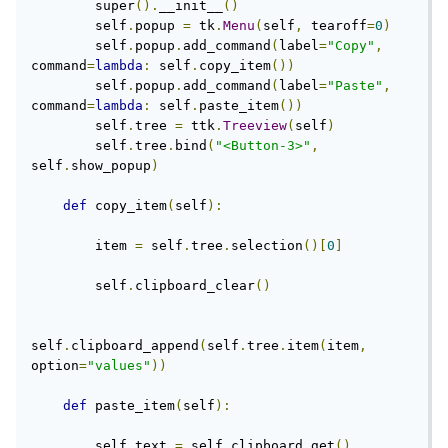
        super
().
__init__
()
        self
.
popup 
=
 tk
.
Menu
(
self
,
 tearoff
=
0
)
        self
.
popup
.
add_command
(
label
=
"Copy"
,
command
=
lambda
:
 self
.
copy_item
())
        self
.
popup
.
add_command
(
label
=
"Paste"
,
command
=
lambda
:
 self
.
paste_item
())
        self
.
tree 
=
 ttk
.
Treeview
(
self
)
        self
.
tree
.
bind
(
"<Button-3>"
,
self
.
show_popup
)
def
 copy_item
(
self
):
        item 
=
 self
.
tree
.
selection
()[
0
]
        self
.
clipboard_clear
()
self
.
clipboard_append
(
self
.
tree
.
item
(
item
,
option
=
"values"
))
def
 paste_item
(
self
):
        self
.
text 
=
 self
.
clipboard_get
()