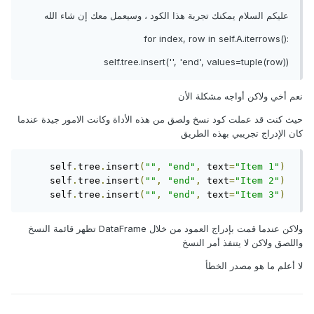
عليكم السلام يمكنك تجربة هذا الكود ، وسيعمل معك إن شاء الله
()for index, row in self.A.iterrows
:
self.tree.insert('', 'end', values=tuple(row))
نعم أخي ولاكن أواجه مشكلة الأن
حيث كنت قد عملت كود نسخ ولصق من هذه الأداة وكانت الامور جيدة عندما
كان الإدراج تجريبي بهذه الطريق
     self
.
tree
.
insert
(
""
,
"end"
,
 text
=
"Item 1"
)
     self
.
tree
.
insert
(
""
,
"end"
,
 text
=
"Item 2"
)
     self
.
tree
.
insert
(
""
,
"end"
,
 text
=
"Item 3"
)
ولاكن عندما قمت بإدراج العمود من خلال DataFrame تظهر قائمة النسخ
واللصق ولاكن لا يتنفذ أمر النسخ
لا أعلم ما هو مصدر الخطأ