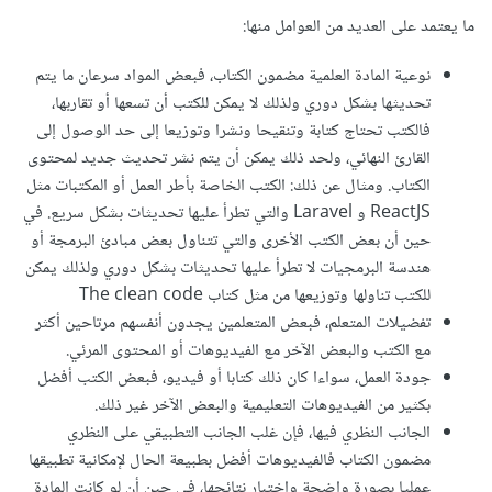
ما يعتمد على العديد من العوامل منها:
نوعية المادة العلمية مضمون الكتاب، فبعض المواد سرعان ما يتم
تحديثها بشكل دوري ولذلك لا يمكن للكتب أن تسعها أو تقاربها،
فالكتب تحتاج كتابة وتنقيحا ونشرا وتوزيعا إلى حد الوصول إلى
القارئ النهائي، ولحد ذلك يمكن أن يتم نشر تحديث جديد لمحتوى
الكتاب. ومثال عن ذلك: الكتب الخاصة بأطر العمل أو المكتبات مثل
ReactJS و Laravel والتي تطرأ عليها تحديثات بشكل سريع. في
حين أن بعض الكتب الأخرى والتي تتناول بعض مبادئ البرمجة أو
هندسة البرمجيات لا تطرأ عليها تحديثات بشكل دوري ولذلك يمكن
للكتب تناولها وتوزيعها من مثل كتاب The clean code
تفضيلات المتعلم، فبعض المتعلمين يجدون أنفسهم مرتاحين أكثر
مع الكتب والبعض الآخر مع الفيديوهات أو المحتوى المرئي.
جودة العمل، سواءا كان ذلك كتابا أو فيديو، فبعض الكتب أفضل
بكثير من الفيديوهات التعليمية والبعض الآخر غير ذلك.
الجانب النظري فيها، فإن غلب الجانب التطبيقي على النظري
مضمون الكتاب فالفيديوهات أفضل بطبيعة الحال لإمكانية تطبيقها
عمليا بصورة واضحة واختبار نتائجها، في حين أن لو كانت المادة