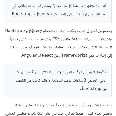
,javascript ) هل هذا كل ما احتاج? بمعنى اني لست مطالب في
احترافها وان اركز اكتر على المكتبات ك Jquery و Bootstrapl .
بخصوص السؤال الثالث يمكنك البدء باستخدام jQuery و Bootstrap،
ولكن فهم أساسيات JavaScript و CSS يظل مهما، عندما تكون جاهزاً
للتحديات الأكبر، يمكنك استكمال تعلمك لمكتبات أخرى أو حتى الانتقال
إلى إطارات عمل (Frameworks) مثل React أو Angular.
4*وهل ترون ان الوقت الذي ذكرته سلفا كافي لبلوغ هذا الهدف
الاني اخصص 3 ساعات يوميا للبرمجة وحاليا قريب من الانتهاء
من bootstrap .
ثلاث ساعات يومياً هي مدة جيدة جداً. مع الالتزام والتحفيز، يمكنك
تحقيق تقدم كبير. احتفظ بتوازن جيد بين تعلم النظريات والتطبيق العملي.