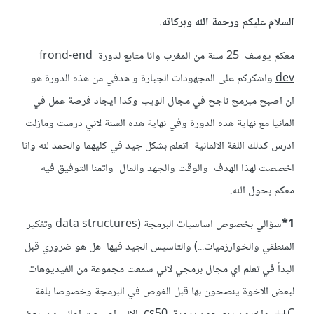
السلام عليكم ورحمة الله وبركاته.
معكم يوسف 25 سنة من المغرب وانا متابع لدورة
frond-end
dev
واشكركم على المجهودات الجبارة و هدفي من هذه الدورة هو
ان اصبح مبرمج ناجح في مجال الويب وكدا ايجاد فرصة عمل في
المانيا مع نهاية هده الدورة وفي نهاية هده السنة لاني درست ومازلت
ادرس كدلك اللغة الالمانية اتعلم بشكل جيد في كليهما والحمد لله وانا
اخصصت لهذا الهدف والوقت والجهد والمال واتمنا التوفيق فيه
معكم بحول الله.
1*
سؤالي بخصوص اساسيات البرمجة (
data structures
وتفكير
المنطقي والخوارزميات...) والتاسيس الجيد فيها هل هو ضروري قبل
البدأ في تعلم اي مجال برمجي لاني سمعت مجموعة من الفيديوهات
لبعض الاخوة ينصحون بها قبل الغوص في البرمجة وخصوصا بلغة