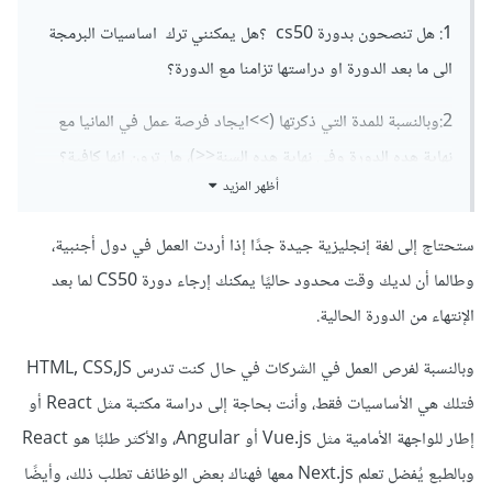
1: هل تنصحون بدورة cs50 ؟هل يمكنني ترك اساسيات البرمجة
الى ما بعد الدورة او دراستها تزامنا مع الدورة؟
2:وبالنسبة للمدة التي ذكرتها (>>ايجاد فرصة عمل في المانيا مع
نهاية هده الدورة وفي نهاية هده السنة<<)، هل ترون انها كافية؟
أظهر المزيد
ستحتاج إلى لغة إنجليزية جيدة جدًا إذا أردت العمل في دول أجنبية،
وطالما أن لديك وقت محدود حاليًا يمكنك إرجاء دورة CS50 لما بعد
الإنتهاء من الدورة الحالية.
وبالنسبة لفرص العمل في الشركات في حال كنت تدرس HTML, CSS,JS
فتلك هي الأساسيات فقط، وأنت بحاجة إلى دراسة مكتبة مثل React أو
إطار للواجهة الأمامية مثل Vue.js أو Angular، والأكثر طلبًا هو React
وبالطبع يُفضل تعلم Next.js معها فهناك بعض الوظائف تطلب ذلك، وأيضًا