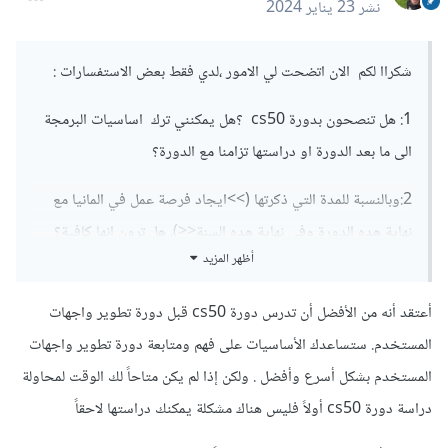
نشر
23 يناير 2024
شكراا لكم الان اتضحت لي الامور ،لدي فقط بعض الاستفسارات
:
1: هل تنصحون بدورة cs50 ؟هل يمكنني ترك اساسيات البرمجة
الى ما بعد الدورة او دراستها تزامنا مع الدورة؟
2:وبالنسبة للمدة التي ذكرتها (>>ايجاد فرصة عمل في المانيا مع
نهاية هده الدورة وفي نهاية هده السنة<<)، هل ترون انها كافية؟
أظهر المزيد
أعتقد أنه من الأفضل أن تدرس دورة cs50 قبل دورة تطوير واجهات
المستخدم. ستساعدك الأساسيات على فهم ومتابعة دورة تطوير واجهات
المستخدم بشكل أسرع وأفضل . ولكن إذا لم يكن متاحاً لك الوقت لمحاولة
دراسة دورة cs50 أولاً فليس هناك مشكلة يمكنك دراستها لاحقاً