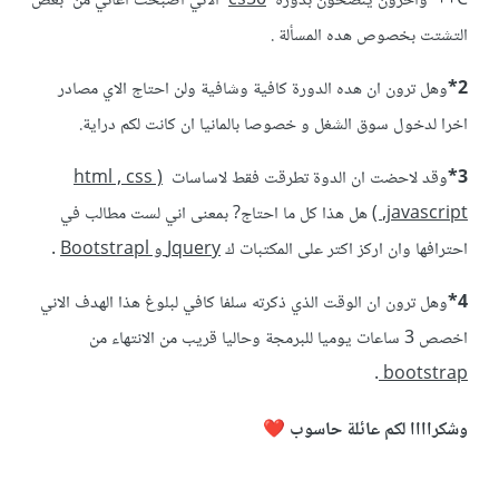
C++ واخرون ينصحون بدورة
cs50
الاني اصبحت اعاني من بعض
التشتت بخصوص هده المسألة .
2*
وهل ترون ان هده الدورة كافية وشافية ولن احتاج الاي مصادر
اخرا لدخول سوق الشغل و خصوصا بالمانيا ان كانت لكم دراية.
3*
وقد لاحضت ان الدوة تطرقت فقط لاساسات
( html , css
,javascript )
هل هذا كل ما احتاج? بمعنى اني لست مطالب في
احترافها وان اركز اكتر على المكتبات ك
Jquery و Bootstrapl
.
4*
وهل ترون ان الوقت الذي ذكرته سلفا كافي لبلوغ هذا الهدف الاني
اخصص 3 ساعات يوميا للبرمجة وحاليا قريب من الانتهاء من
.
bootstrap
وشكراااا لكم عائلة حاسوب
❤️