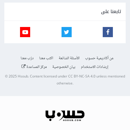
تابعنا على
عن أكاديمية حسوب
الأسئلة الشائعة
اكتب معنا
درّب معنا
إرشادات الاستخدام
بيان الخصوصية
مركز المساعدة
© 2025
Hsoub
.
Content licensed under
CC BY-NC-SA 4.0
unless mentioned
otherwise.