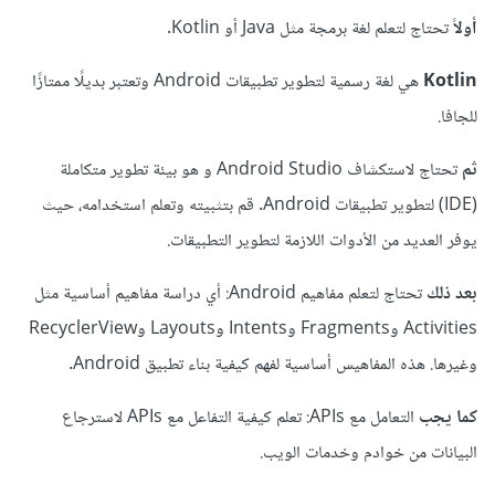
أولاً
تحتاج لتعلم لغة برمجة مثل Java أو Kotlin.
Kotlin
هي لغة رسمية لتطوير تطبيقات Android وتعتبر بديلًا ممتازًا
للجافا.
ثم
تحتاج لاستكشاف Android Studio و هو بيئة تطوير متكاملة
(IDE) لتطوير تطبيقات Android. قم بتثبيته وتعلم استخدامه، حيث
يوفر العديد من الأدوات اللازمة لتطوير التطبيقات.
بعد ذلك
تحتاج لتعلم مفاهيم Android: أي دراسة مفاهيم أساسية مثل
Activities وFragments وIntents وLayouts وRecyclerView
وغيرها. هذه المفاهيس أساسية لفهم كيفية بناء تطبيق Android.
كما يجب
التعامل مع APIs: تعلم كيفية التفاعل مع APIs لاسترجاع
البيانات من خوادم وخدمات الويب.