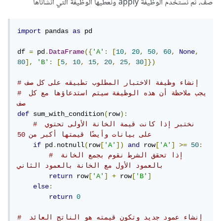
صف، ثم نستخدم الوظيفة apply ونعطيها الوظيفة التي أنشأناها
import
 pandas 
as
 pd

df 
=
 pd
.
DataFrame
({
'A'
:
[
10
,
20
,
50
,
60
,
None
,
80
],
'B'
:
[
5
,
10
,
15
,
20
,
25
,
30
]})
# إنشاء وظيفة الاختبار المطلوب تطبيقه على كل صف
# يجب ملاحظة أن هذه الوظيفة سيتم استدعاؤها مع كل 
صف
def
 sum_with_condition
(
row
):
# نختبر إذا كانت قيمة الخانة الأولى تحتوي 
على بيانات وأيضًا قيمتها أكبر من 50
if
 pd
.
notnull
(
row
[
'A'
])
and
 row
[
'A'
]
>=
50
:
# إذا تحقق الشرط نقوم بجمع الخانة 
بالعمود الأول مع الخانة بالعمود الثاني
return
 row
[
'A'
]
+
 row
[
'B'
]
else
:
return
0
# إنشاء عمود جديد وتكون قيمته هو الناتج العائد 