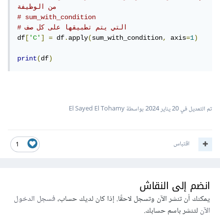
من الوظيفة
# sum_with_condition
# التي يتم تطبيقها على كل صف 
df
[
'C'
]
=
 df
.
apply
(
sum_with_condition
,
 axis
=
1
)
print
(
df
)
تم التعديل في
20 يناير 2024
بواسطة El Sayed El Tohamy
اقتباس
1
انضم إلى النقاش
يمكنك أن تنشر الآن وتسجل لاحقًا. إذا كان لديك حساب،
فسجل الدخول
الآن
لتنشر باسم حسابك.