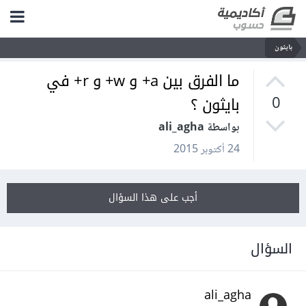
بايثون
ما الفرق بين a+ و w+ و r+ في
بايثون ؟
0
بواسطة ali_agha
24 أكتوبر 2015
أجب على هذا السؤال
السؤال
ali_agha