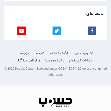
تابعنا على
عن أكاديمية حسوب
الأسئلة الشائعة
اكتب معنا
درّب معنا
إرشادات الاستخدام
بيان الخصوصية
مركز المساعدة
© 2025
Hsoub
.
Content licensed under
CC BY-NC-SA 4.0
unless mentioned
otherwise.