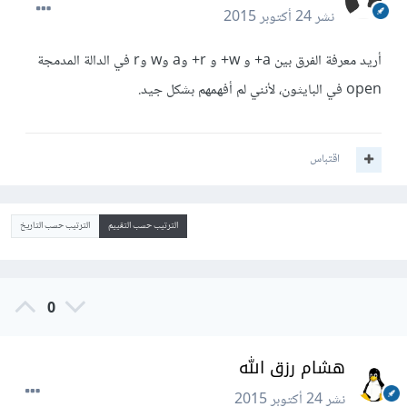
نشر
24 أكتوبر 2015
أريد معرفة الفرق بين a+ و w+ و r+ وa وw وr في الدالة المدمجة
open في البايثون، لأنني لم أفهمهم بشكل جيد.
اقتباس
الترتيب حسب التقييم
الترتيب حسب التاريخ
0
هشام رزق الله
نشر
24 أكتوبر 2015