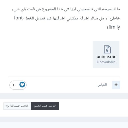
ما النصيحه التي تنصحوني ايها في هذا المشروع هل قمت باي شيء
خاطئ او هل هناك اضافه يمكنني اضافتها غير تعديل الخط font-
fimily؟
anime.rar
Unavailable
اقتباس
1
الترتيب حسب التقييم
الترتيب حسب التاريخ