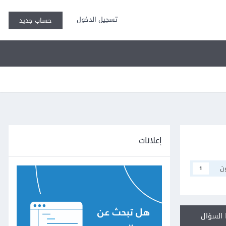
تسجيل الدخول
حساب جديد
إعلانات
ن
1
السؤال