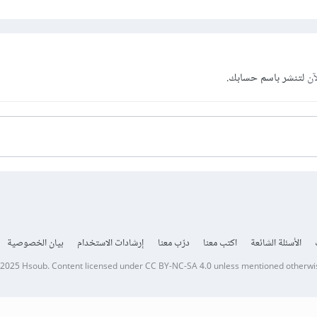
آن
لتنشر باسم حسابك.
الأسئلة الشائعة
اكتب معنا
درّب معنا
إرشادات الاستخدام
بيان الخصوصية
 2025
Hsoub
.
Content licensed under
CC BY-NC-SA 4.0
unless mentioned otherwi