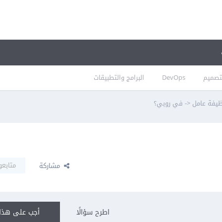
تصميم
DevOps
البرامج والتطبيقات
يفة عامل <- في روبي؟
متابعو
مشاركة
اطرح سؤالًا
أجب على هذا 