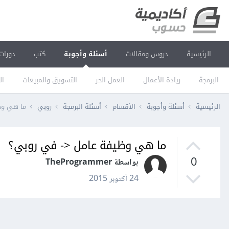
الرئيسية
دروس ومقالات
أسئلة وأجوبة
كتب
دورات
البرمجة
ريادة الأعمال
العمل الحر
التسويق والمبيعات
ال
الرئيسية
أسئلة وأجوبة
الأقسام
أسئلة البرمجة
روبي
ما هي وظ
ما هي وظيفة عامل <- في روبي؟
0
بواسطة TheProgrammer
24 أكتوبر 2015