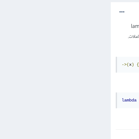
ومن رمز علامة "أكبر من" بلامبدا حرفيّة (lambda
->(
x
)
{
lambda