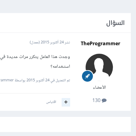
السؤال
TheProgrammer
نشر
24 أكتوبر 2015
(معدل)
وجدت هذا العامل يتكرر مرات عديدة في إ
استخدامه؟
تم التعديل في
24 أكتوبر 2015
بواسطة TheProgrammer
الأعضاء
130
اقتباس