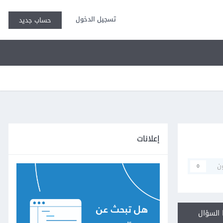
تسجيل الدخول
حساب جديد
إعلانات
ن
0
السؤال