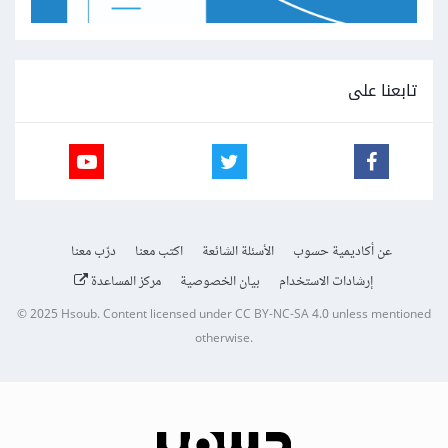
تابعنا على
عن أكاديمية حسوب
الأسئلة الشائعة
اكتب معنا
درّب معنا
إرشادات الاستخدام
بيان الخصوصية
مركز المساعدة
© 2025
Hsoub
.
Content licensed under
CC BY-NC-SA 4.0
unless mentioned
otherwise.